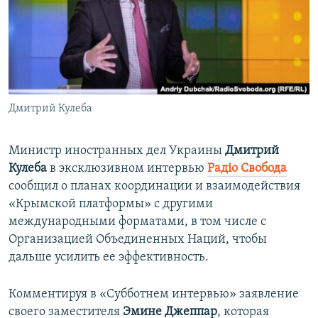
ПРИСОЕДИНЯЙТЕСЬ!
ПОБЕДИТЕЛЕЙ НЕ СУДЯТ?
КРЫМ.НЕПОКОРЕННЫЙ
ELIFBE
УКРАИНСКАЯ ПРОБЛЕМА КРЫМА
Все сайты RFE/RL
Дмитрий Кулеба
Министр иностранных дел Украины
Дмитрий
Кулеба
в эксклюзивном интервью
Радiо Свобода
сообщил о планах координации и взаимодействия
«Крымской платформы» с другими
международными форматами, в том числе с
Организацией Объединенных Наций, чтобы
дальше усилить ее эффективность.
Комментируя в «Субботнем интервью» заявление
своего заместителя
Эмине Джеппар
, которая