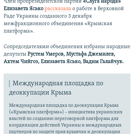
Член пропрезидентской партии
«Слуга народа»
Елизавета Ясько
рассказала
о работе в Верховной
Раде Украины созданного 3 декабря
межфракционного объединения «Крымская
платформа».
Сопредседателями объединения избраны народные
депутаты
Рустем Умеров, Мустафа Джемилев,
Ахтем Чийгоз, Елизавета Ясько, Вадим Галайчук.
Международная площадка по
деоккупации Крыма
Международная площадка по деоккупации Крыма
(«Крымская платформа») – инициатива украинских
властей по созданию переговорной платформы для
координации действий Украины и международных
партнеров по защите прав крымчан и деоккупации