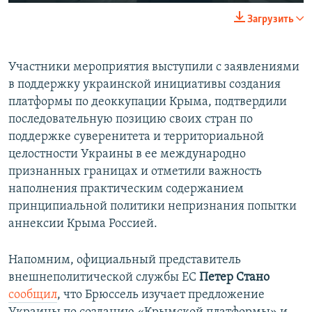
240p
Загрузить
360p
Auto
240p
360p
480p
480p
Участники мероприятия выступили с заявлениями
в поддержку украинской инициативы создания
720p
720p
1080p
платформы по деоккупации Крыма, подтвердили
1080p
последовательную позицию своих стран по
поддержке суверенитета и территориальной
целостности Украины в ее международно
признанных границах и отметили важность
наполнения практическим содержанием
принципиальной политики непризнания попытки
аннексии Крыма Россией.
Напомним, официальный представитель
внешнеполитической службы ЕС
Петер Стано
сообщил
, что Брюссель изучает предложение