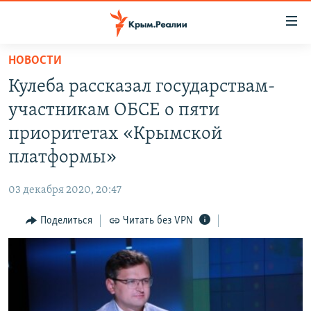
Доступность
ссылки
Вернуться
НОВОСТИ
к
НОВОСТИ
Кулеба рассказал государствам-
основному
СПЕЦПРОЕКТЫ
содержанию
участникам ОБСЕ о пяти
ВОДА
Вернутся
ГРУЗ 200
приоритетах «Крымской
к
ИСТОРИЯ
КАРТА ВОЕННЫХ ОБЪЕКТОВ КРЫМА
платформы»
главной
ЕЩЕ
11 ЛЕТ ОККУПАЦИИ КРЫМА. 11 ИСТОРИЙ СОПРОТИВЛЕНИЯ
навигации
03 декабря 2020, 20:47
Вернутся
РАДІО СВОБОДА
ИНТЕРАКТИВ
к
Поделиться
Читать без VPN
КАК ОБОЙТИ БЛОКИРОВКУ
ИНФОГРАФИКА
поиску
ТЕЛЕПРОЕКТ КРЫМ.РЕАЛИИ
Українською
СОВЕТЫ ПРАВОЗАЩИТНИКОВ
Qırımtatar
ПРОПАВШИЕ БЕЗ ВЕСТИ