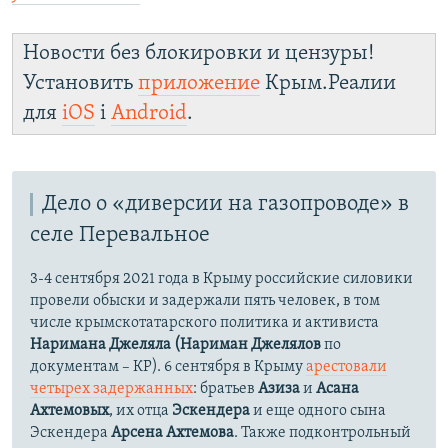
Новости без блокировки и цензуры!
Установить
приложение
Крым.Реалии
для
iOS
і
Android
.
Дело о «диверсии на газопроводе» в
селе Перевальное
3-4 сентября 2021 года в Крыму российские силовики
провели обыски и задержали пять человек, в том
числе крымскотатарского политика и активиста
Наримана Джеляла (Нариман Джелялов
по
документам – КР). 6 сентября в Крыму
арестовали
четырех задержанных
: братьев
Азиза
и
Асана
Ахтемовых
, их отца
Эскендера
и еще одного сына
Эскендера
Арсена Ахтемова
. Также подконтрольный