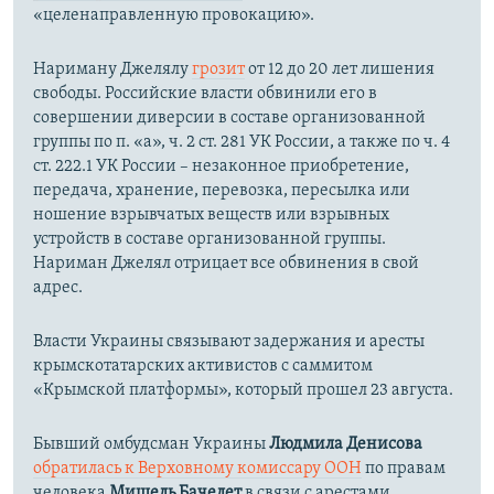
«целенаправленную провокацию».
Нариману Джелялу
грозит
от 12 до 20 лет лишения
свободы. Российские власти обвинили его в
совершении диверсии в составе организованной
группы по п. «а», ч. 2 ст. 281 УК России, а также по ч. 4
ст. 222.1 УК России – незаконное приобретение,
передача, хранение, перевозка, пересылка или
ношение взрывчатых веществ или взрывных
устройств в составе организованной группы.
Нариман Джелял отрицает все обвинения в свой
адрес.
Власти Украины связывают задержания и аресты
крымскотатарских активистов с саммитом
«Крымской платформы», который прошел 23 августа.
Бывший омбудсман Украины
Людмила Денисова
обратилась к Верховному комиссару ООН
по правам
человека
Мишель Бачелет
в связи с арестами,