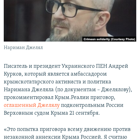
ПРИСОЕДИНЯЙТЕСЬ!
ПОБЕДИТЕЛЕЙ НЕ СУДЯТ?
КРЫМ.НЕПОКОРЕННЫЙ
ELIFBE
УКРАИНСКАЯ ПРОБЛЕМА КРЫМА
Все сайты RFE/RL
Нариман Джелял
Писатель и президент Украинского ПЕН Андрей
Курков, который является амбассадором
крымскотатарского активиста и политика
Наримана Джеляла (по документам – Джелялову),
прокомментировал Крым.Реалии приговор,
оглашенный Джелялу
подконтрольным России
Верховным судом Крыма 21 сентября.
«Это попытка приговора всему движению против
незаконной аннексии Крыма Россией. Я считаю