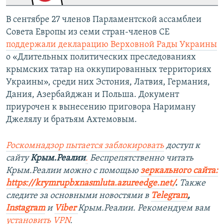
В сентябре 27 членов Парламентской ассамблеи
Совета Европы из семи стран-членов СЕ
поддержали декларацию Верховной Рады Украины
о «Длительных политических преследованиях
крымских татар на оккупированных территориях
Украины», среди них Эстония, Латвия, Германия,
Дания, Азербайджан и Польша. Документ
приурочен к вынесению приговора Нариману
Джелялу и братьям Ахтемовым.
Роскомнадзор пытается заблокировать
доступ к
сайту
Крым.Реалии
.
Беспрепятственно читать
Крым.Реалии можно с помощью
зеркального сайта:
https://krymrupbxnasmluta.azureedge.net/
. ​
Также
следите за основными новостями в
Telegram
,
Instagram
и
Viber
Крым.Реалии. Рекомендуем вам
установить
VPN
.