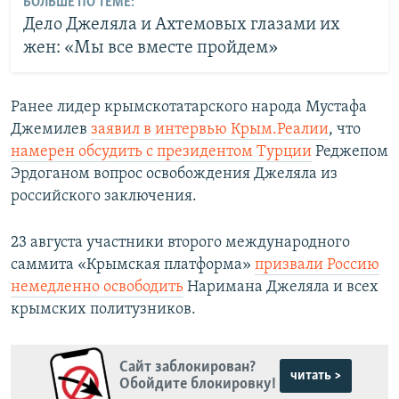
БОЛЬШЕ ПО ТЕМЕ:
Дело Джеляла и Ахтемовых глазами их
жен: «Мы все вместе пройдем»
Ранее лидер крымскотатарского народа Мустафа
Джемилев
заявил в интервью Крым.Реалии
, что
намерен обсудить с президентом Турции
Реджепом
Эрдоганом вопрос освобождения Джеляла из
российского заключения.
23 августа участники второго международного
саммита «Крымская платформа»
призвали Россию
немедленно освободить
Наримана Джеляла и всех
крымских политузников.
Сайт заблокирован?
читать >
Обойдите блокировку!