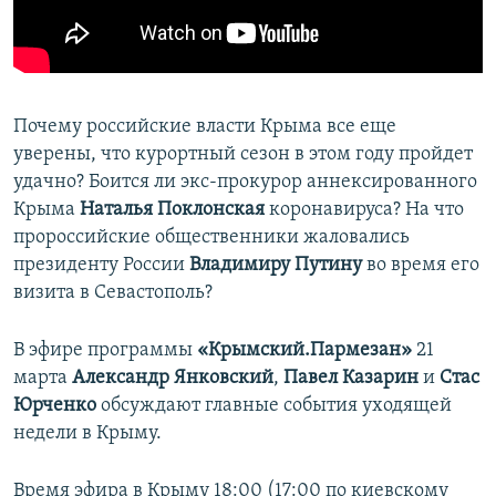
ПРИСОЕДИНЯЙТЕСЬ!
ПОБЕДИТЕЛЕЙ НЕ СУДЯТ?
КРЫМ.НЕПОКОРЕННЫЙ
ELIFBE
Почему российские власти Крыма все еще
УКРАИНСКАЯ ПРОБЛЕМА КРЫМА
уверены, что курортный сезон в этом году пройдет
Все сайты RFE/RL
удачно? Боится ли экс-прокурор аннексированного
Крыма
Наталья Поклонская
коронавируса? На что
пророссийские общественники жаловались
президенту России
Владимиру Путину
во время его
визита в Севастополь?
В эфире программы
«Крымский.Пармезан»
21
марта
Александр Янковский
,
Павел Казарин
и
Стас
Юрченко
обсуждают главные события уходящей
недели в Крыму.
Время эфира в Крыму 18:00 (17:00 по киевскому