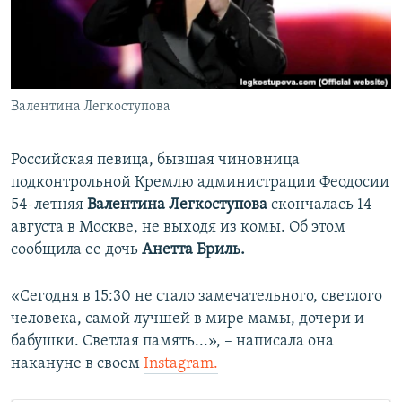
ПРИСОЕДИНЯЙТЕСЬ!
ПОБЕДИТЕЛЕЙ НЕ СУДЯТ?
КРЫМ.НЕПОКОРЕННЫЙ
ELIFBE
Валентина Легкоступова
УКРАИНСКАЯ ПРОБЛЕМА КРЫМА
Все сайты RFE/RL
Российская певица, бывшая чиновница
подконтрольной Кремлю администрации Феодосии
54-летняя
Валентина Легкоступова
скончалась 14
августа в Москве, не выходя из комы. Об этом
сообщила ее дочь
Анетта Бриль.
«Сегодня в 15:30 не стало замечательного, светлого
человека, самой лучшей в мире мамы, дочери и
бабушки. Светлая память...», – написала она
накануне в своем
Instagram.