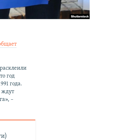
общает
 расклеили
то год
991 года.
 ждут
а», –
ти)