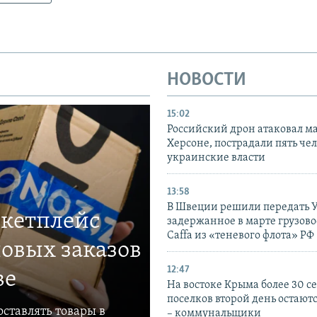
НОВОСТИ
15:02
Российский дрон атаковал м
Херсоне, пострадали пять чел
украинские власти
13:58
В Швеции решили передать 
ркетплейс
задержанное в марте грузово
Caffa из «теневого флота» РФ
овых заказов
12:47
ве
На востоке Крыма более 30 се
поселков второй день остаютс
ставлять товары в
– коммунальщики