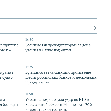
14:30
аршрутку в
Военные РФ проводят вторые за день
овек –
учения в Оливе под Ялтой
13:25
Украине
Британия ввела санкции против еще
е судно
шести российских банков и нескольких
предприятий
11:50
л и
Украина подтвердила удар по НПЗ в
я без воды
Ярославской области РФ – почти в 700
километрах от границы