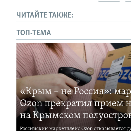
ЧИТАЙТЕ ТАКЖЕ:
ТОП-ТЕМА
«Крым – не Россия»: ма
Ozon прекратил прием н
на Крымском полуостро
Российский маркетплейс Ozon отказывается до