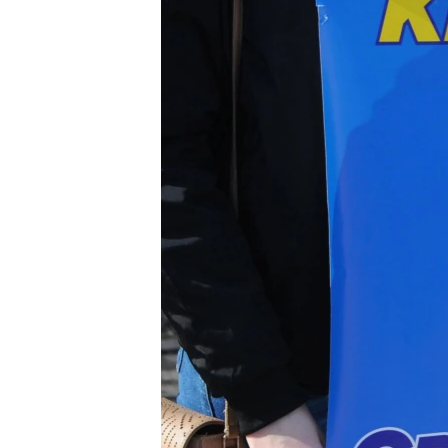
ПОБЕДИТЕЛЕЙ НЕ СУДЯТ?
КРЫМ.НЕПОКОРЕННЫЙ
ELIFBE
УКРАИНСКАЯ ПРОБЛЕМА КРЫМА