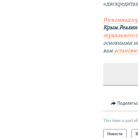
«дискредитац
Роскомнадзор
Крым.Реалии
зеркального с
основными н
вам
установи
Поделить
This item is part of
Новости
В