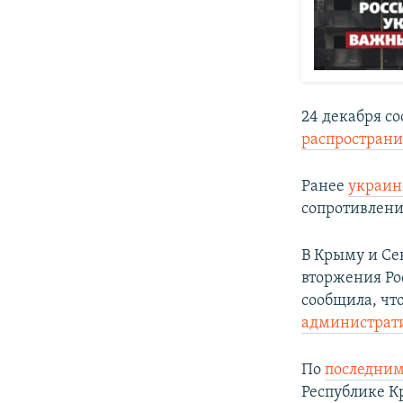
24 декабря с
распространи
Ранее
украин
сопротивлени
В Крыму и Се
вторжения Ро
сообщила, чт
администрат
По
последним
Республике 