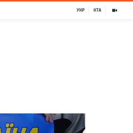
УКР
КТА