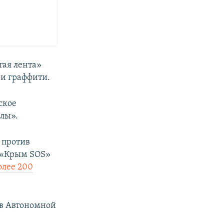
тая лента»
 и граффити.
ское
лы».
 против
я «Крым SOS»
олее 200
в Автономной