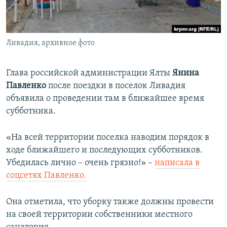
ПРИСОЕДИНЯЙТЕСЬ!
ПОБЕДИТЕЛЕЙ НЕ СУДЯТ?
КРЫМ.НЕПОКОРЕННЫЙ
Ливадия, архивное фото
ELIFBE
УКРАИНСКАЯ ПРОБЛЕМА КРЫМА
Глава российской администрации Ялты
Янина
Все сайты RFE/RL
Павленко
после поездки в поселок Ливадия
объявила о проведении там в ближайшее время
субботника.
«На всей территории поселка наводим порядок в
ходе ближайшего и последующих субботников.
Убедилась лично – очень грязно!» –
написала в
соцсетях Павленко.
Она отметила, что уборку также должны провести
на своей территории собственники местного