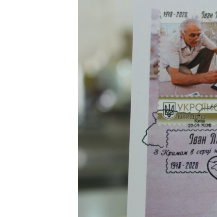
ПОБЕДИТЕЛЕЙ НЕ СУДЯТ?
КРЫМ.НЕПОКОРЕННЫЙ
ELIFBE
УКРАИНСКАЯ ПРОБЛЕМА КРЫМА