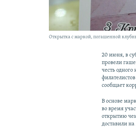
Открытка с маркой, погашенной клубны
20 июня, в с
провели гаше
честь одного
филателисто
сообщает ко
В основе мар
во время уча
открытию чем
доставили на