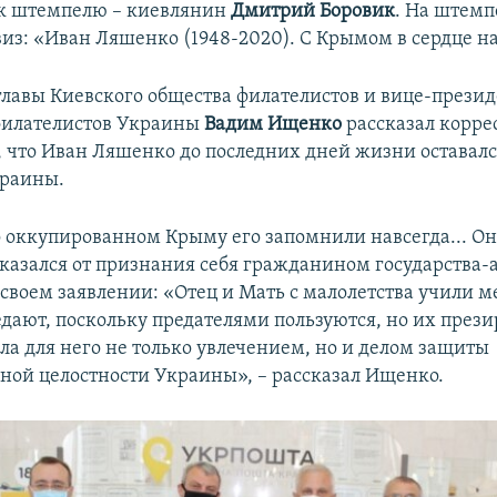
 к штемпелю – киевлянин
Дмитрий Боровик
. На штемп
виз: «Иван Ляшенко (1948-2020). С Крымом в сердце на
главы Киевского общества филателистов и вице-прези
филателистов Украины
Вадим Ищенко
рассказал корре
, что Иван Ляшенко до последних дней жизни оставал
краины.
 оккупированном Крыму его запомнили навсегда... Он
казался от признания себя гражданином государства-а
своем заявлении: «Отец и Мать с малолетства учили м
дают, поскольку предателями пользуются, но их презир
ла для него не только увлечением, но и делом защиты
ной целостности Украины», – рассказал Ищенко.