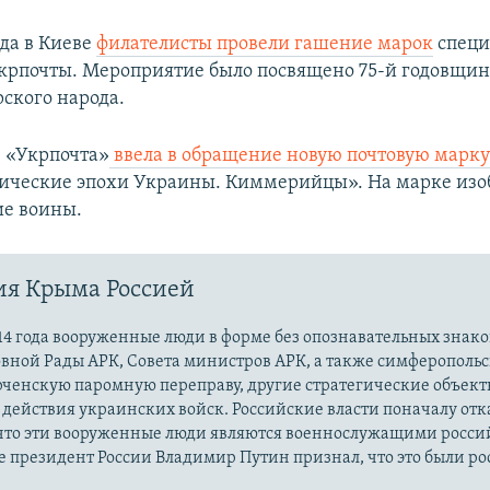
ода в Киеве
филателисты провели гашение марок
спец
рпочты. Мероприятие было посвящено 75-й годовщин
ского народа.
е «Укрпочта»
ввела в обращение новую почтовую марк
рические эпохи Украины. Киммерийцы». На марке из
е воины.
ия Крыма Россией
14 года вооруженные люди в форме без опознавательных знако
овной Рады АРК, Совета министров АРК, а также симферополь
рченскую паромную переправу, другие стратегические объект
действия украинских войск. Российские власти поначалу от
 что эти вооруженные люди являются военнослужащими росси
 президент России Владимир Путин признал, что это были р