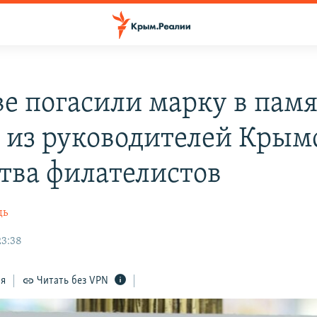
ве погасили марку в памя
 из руководителей Крым
тва филателистов
дь
23:38
ся
Читать без VPN