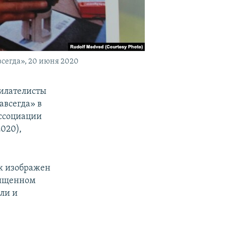
сегда», 20 июня 2020
филателисты
авсегда» в
Ассоциации
2020),
к изображен
вященном
ли и