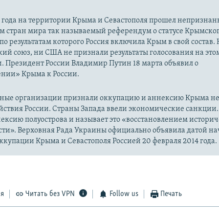
14 года на территории Крыма и Севастополя прошел непризна
м стран мира так называемый референдум о статусе Крымско
 по результатам которого Россия включила Крым в свой состав.
ий союз, ни США не признали результаты голосования на это
. Президент России Владимир Путин 18 марта объявил о
нии» Крыма к России.
ые организации признали оккупацию и аннексию Крыма н
йствия России. Страны Запада ввели экономические санкции.
ексию полуострова и называет это «восстановлением истори
сти». Верховная Рада Украины официально объявила датой на
купации Крыма и Севастополя Россией 20 февраля 2014 года.
ся
Читать без VPN
Follow us
Печать