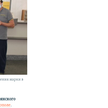
шения марки в
янского
ополе
.