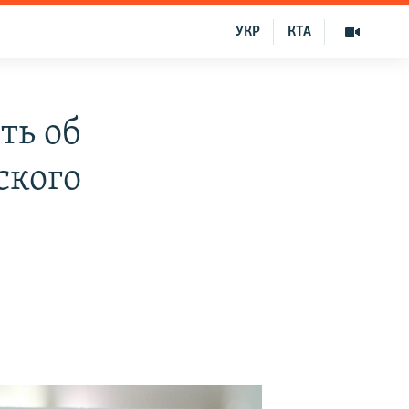
УКР
КТА
ть об
ского