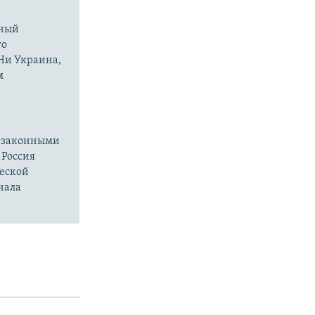
нный
го
 Ни Украина,
м
езаконными
 Россия
ческой
чала