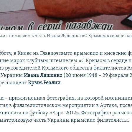
м штемпелем в честь Ивана Ляшенко «С Крымом в сердце нав
убботу, в Киеве на Главпочтамте крымские и киевские 
ние марок клубным штемпелем «С Крымом в сердце н
 из руководителей Крымского общества филателистов 
в Украины
Ивана Ляшенко
(20 июня 1948 – 29 февраля 
рреспондент
Крым.Реалии
.
ки – прижизненная фотография, на которой именинни
стия в филателистическом мероприятии в Артеке, пос
пионата по футболу «Евро-2012». Фотографию разыска
 материковую часть Украины крымские филателисты.