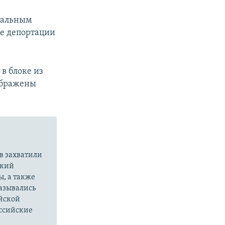
иальным
е депортации
у
в блоке из
ображены
в захватили
ский
ы, а также
казывались
йской
оссийские