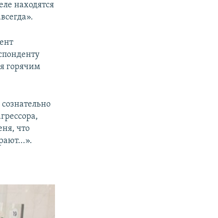
еле находятся
всегда».
дент
спонденту
ся горячим
 сознательно
грессора,
еня, что
ают...».