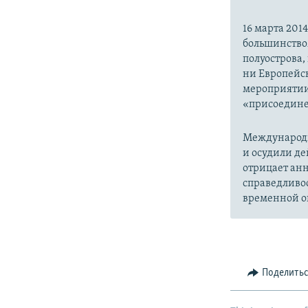
16 марта 20
большинство
полуострова,
ни Европейск
мероприятии
«присоедине
Международн
и осудили де
отрицает анн
справедливо
временной ок
Поделить