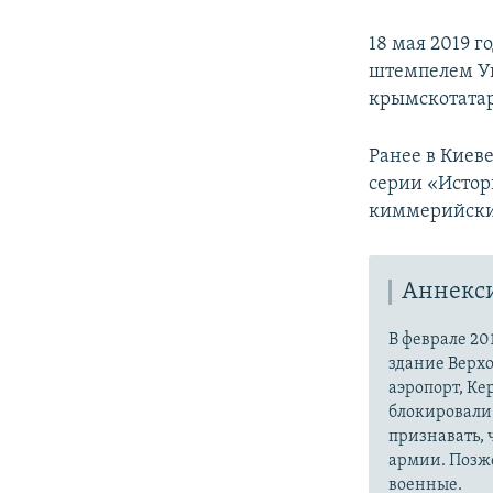
18 мая 2019 г
штемпелем Ук
крымскотатар
Ранее в Киев
серии «Исто
киммерийски
Аннекс
В феврале 20
здание Верх
аэропорт, Ке
блокировали 
признавать,
армии. Позже
военные.