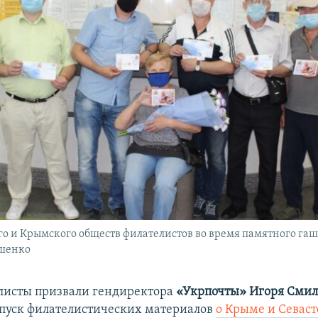
о и Крымского обществ филателистов во время памятного га
яшенко
листы призвали гендиректора
«Укрпочты»
Игоря Смил
пуск филателистических материалов
о Крыме и Севаст