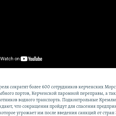
преля сократят более 600 сотрудников керченских Мор
рыбного портов, Керченской паромной переправы, а та
отников водного транспорта. Подконтрольные Кремл
дают, что сокращения пройдут для спасения предприя
которое угрожает им после введения санкций от стран