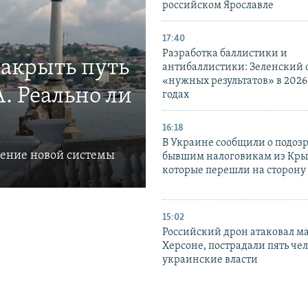
российском Ярославле
17:40
Разработка баллистики и
закрыть путь
антибаллистики: Зеленский
«нужных результатов» в 2026
. Реально ли
годах
16:18
В Украине сообщили о подоз
ление новой системы
бывшим налоговикам из Кры
которые перешли на сторону
15:02
Российский дрон атаковал м
Херсоне, пострадали пять чел
украинские власти