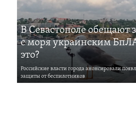
В Севастополе обещают 
с моря украинским БпЛА
это?
Российские власти города анонсировали появ
защиты от беспилотников