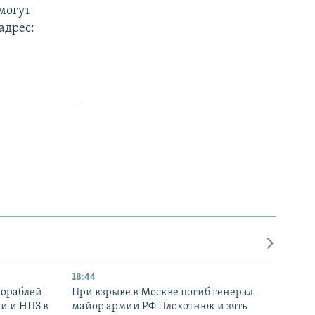
могут
адрес:
18:44
кораблей
При взрыве в Москве погиб генерал-
и и НПЗ в
майор армии РФ Плохотнюк и зять