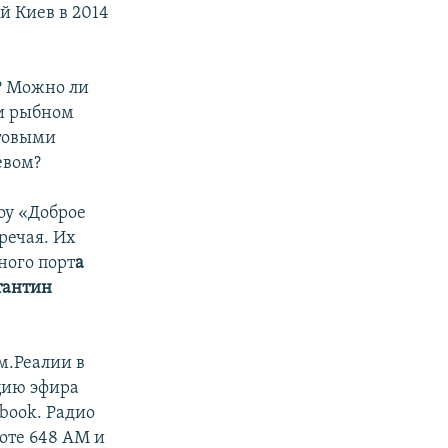
й Киев в 2014
ы? Можно ли
 и рыбном
ртовыми
евом?
оу «Доброе
речая. Их
ного порт
а
тантин
м.Реалии в
яцию эфира
book. Радио
оте 648 АМ и