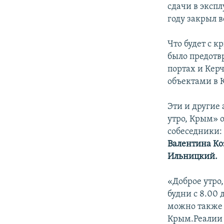
сдачи в эксп
году закрыл 
Что будет с 
было предотв
портах и Кер
объектами в 
Эти и другие
утро, Крым» 
собеседники:
Валентина Ко
Ильницкий.
«Доброе утро
будни с 8.00 
можно также 
Крым.Реалии 