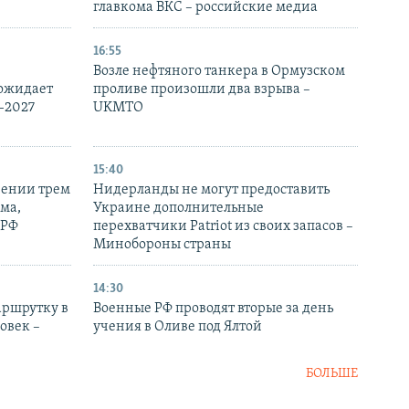
главкома ВКС – российские медиа
16:55
Возле нефтяного танкера в Ормузском
 ожидает
проливе произошли два взрыва –
-2027
UKMTO
15:40
рении трем
Нидерланды не могут предоставить
ма,
Украине дополнительные
 РФ
перехватчики Patriot из своих запасов –
Минобороны страны
14:30
аршрутку в
Военные РФ проводят вторые за день
овек –
учения в Оливе под Ялтой
БОЛЬШЕ