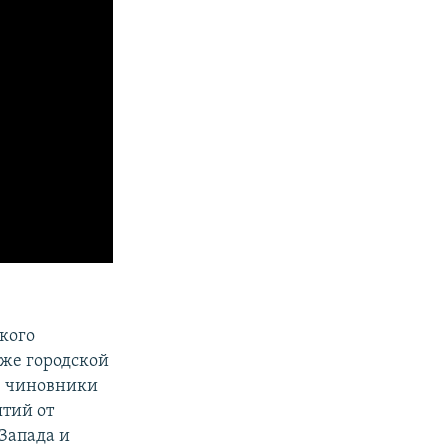
ского
кже городской
ю чиновники
тий от
 Запада и