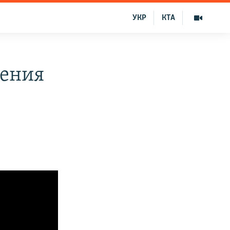
УКР
КТА
нения