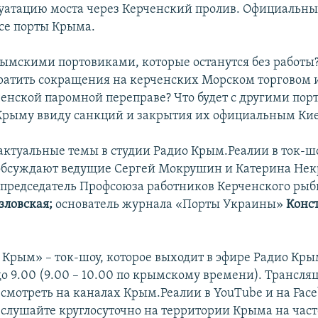
луатацию моста через Керченский пролив. Официальны
все порты Крыма.
крымскими портовиками, которые останутся без работ
ратить сокращения на керченских Морском торговом
ченской паромной переправе? Что будет с другими по
Крыму ввиду санкций и закрытия их официальным Ки
 актуальные темы в студии Радио Крым.Реалии в ток-ш
обсуждают ведущие Сергей Мокрушин и Катерина Нек
 председатель Профсоюза работников Керченского рыб
зловская;
основатель журнала «Порты Украины»
Конс
, Крым» – ток-шоу, которое выходит в эфире Радио Кры
до 9.00 (9.00 – 10.00 по крымскому времени). Трансл
смотреть на каналах Крым.Реалии в YouTube и на Face
слушайте круглосуточно на территории Крыма на част