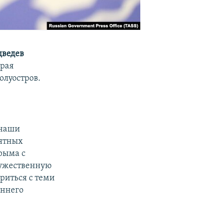
ведев
орая
олуостров.
 наши
нятных
рыма с
дружественную
риться с теми
еннего