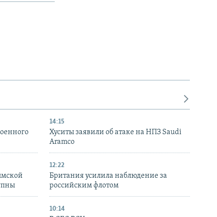
14:15
военного
Хуситы заявили об атаке на НПЗ Saudi
Aramco
12:22
ымской
Британия усилила наблюдение за
упны
российским флотом
10:14