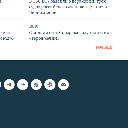
ы
В СБС ВСУ заявили о поражении трех
судов российского «теневого флота» в
Черном море
18:10
акеты
Старший сын Кадырова получил звание
ки M270
«героя Чечни»
БОЛЬШЕ