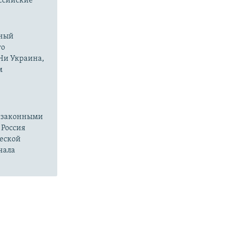
оссийские
нный
го
 Ни Украина,
м
езаконными
 Россия
ческой
чала