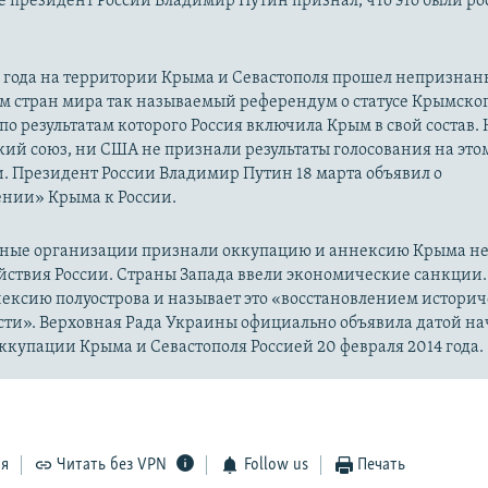
 президент России Владимир Путин признал, что это были р
14 года на территории Крыма и Севастополя прошел непризна
м стран мира так называемый референдум о статусе Крымско
 по результатам которого Россия включила Крым в свой состав.
ий союз, ни США не признали результаты голосования на это
. Президент России Владимир Путин 18 марта объявил о
нии» Крыма к России.
ые организации признали оккупацию и аннексию Крыма н
йствия России. Страны Запада ввели экономические санкции.
ексию полуострова и называет это «восстановлением истори
сти». Верховная Рада Украины официально объявила датой на
купации Крыма и Севастополя Россией 20 февраля 2014 года.
ся
Читать без VPN
Follow us
Печать