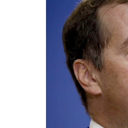
ПОБЕДИТЕЛЕЙ НЕ СУДЯТ?
КРЫМ.НЕПОКОРЕННЫЙ
ELIFBE
УКРАИНСКАЯ ПРОБЛЕМА КРЫМА