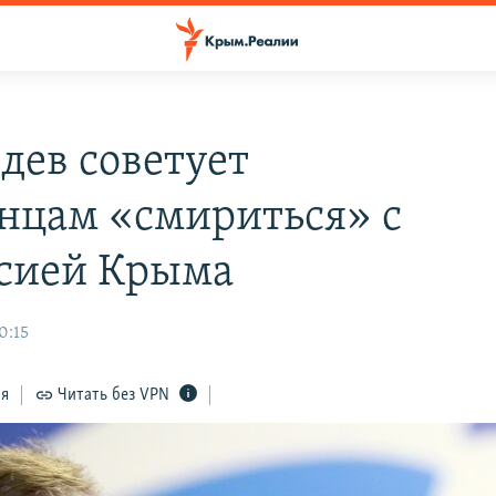
дев советует
нцам «смириться» с
сией Крыма
0:15
ся
Читать без VPN