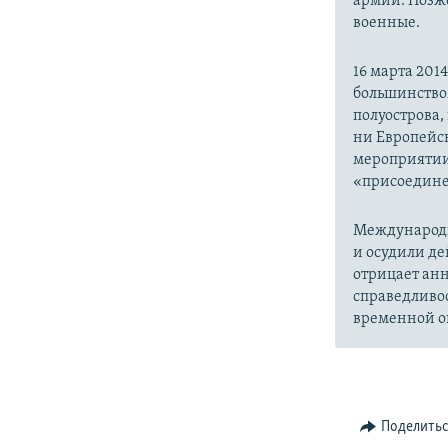
армии. Позже
военные.
16 марта 20
большинство
полуострова,
ни Европейск
мероприятии
«присоедине
Международн
и осудили де
отрицает анн
справедливо
временной ок
Поделить