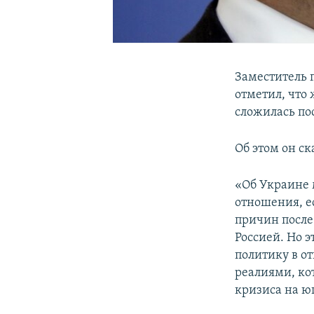
Заместитель 
отметил, что
сложилась по
Об этом он с
«Об Украине м
отношения, е
причин после
Россией. Но 
политику в о
реалиями, ко
кризиса на юг