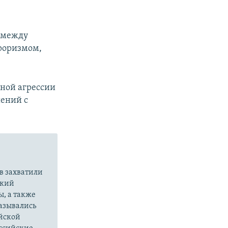
а
между
рроризмом,
ной агрессии
шений с
в захватили
ский
ы, а также
казывались
йской