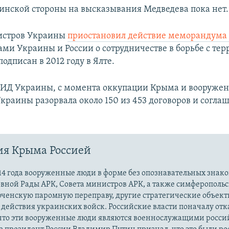
инской стороны на высказывания Медведева пока нет.
истров Украины
приостановил действие меморандум
ами Украины и России о сотрудничестве в борьбе с те
одписан в 2012 году в Ялте.
ИД Украины, с момента оккупации Крыма и вооружен
краины разорвала около 150 из 453 договоров и согла
ия Крыма Россией
14 года вооруженные люди в форме без опознавательных знако
овной Рады АРК, Совета министров АРК, а также симферополь
рченскую паромную переправу, другие стратегические объект
действия украинских войск. Российские власти поначалу от
 что эти вооруженные люди являются военнослужащими росси