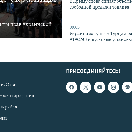
В Крыму снова снизят объем
свободной продажи топлива
щиты прав украинской
09:05
Украина закупит у Турции р
ATACMS и пусковые установ
ПРИСОЕДИНЯЙТЕСЬ!
и. О нас
омментирования
опирайта
вязь