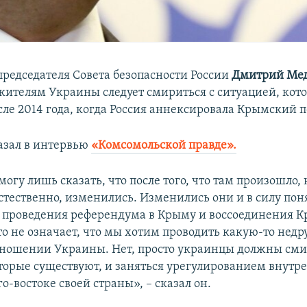
председателя Совета безопасности России
Дмитрий Мед
 жителям Украины следует смириться с ситуацией, кот
сле 2014 года, когда Россия аннексировала Крымский п
казал в интервью
«Комсомольской правде».
огу лишь сказать, что после того, что там произошло,
стественно, изменились. Изменились они и в силу по
 проведения референдума в Крыму и воссоединения К
это не означает, что мы хотим проводить какую-то не
тношении Украины. Нет, просто украинцы должны сми
торые существуют, и заняться урегулированием внутр
о-востоке своей страны», – сказал он.