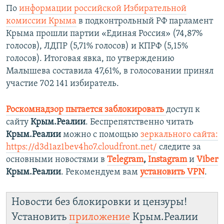
По
информации российской Избирательной
комиссии Крыма
в подконтрольный РФ парламент
Крыма прошли партии «Единая Россия» (74,87%
голосов), ЛДПР (5,71% голосов) и КПРФ (5,15%
голосов). Итоговая явка, по утверждению
Малышева составила 47,61%, в голосовании принял
участие 702 141 избиратель.
Роскомнадзор пытается заблокировать
доступ к
сайту
Крым.Реалии
. Беспрепятственно читать
Крым.Реалии
можно с помощью
зеркального сайта:
https://d3d1az1bev4ho7.cloudfront.net/
следите за
основными новостями в
Telegram
,
Instagram
и
Viber
Крым.Реалии
. Рекомендуем вам
установить VPN
.
Новости без блокировки и цензуры!
Установить
приложение
Крым.Реалии