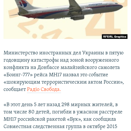
ПРИСОЕДИНЯЙТЕСЬ!
ПОБЕДИТЕЛЕЙ НЕ СУДЯТ?
КРЫМ.НЕПОКОРЕННЫЙ
ELIFBE
УКРАИНСКАЯ ПРОБЛЕМА КРЫМА
Все сайты RFE/RL
Министерство иностранных дел Украины в пятую
годовщину катастрофы над зоной вооруженного
конфликта на Донбассе малайзийского самолета
«Боинг-777» рейса MH17 назвал это событие
«шокирующим террористическим актом России»,
сообщает
Радіо Свобода.
«В этот день 5 лет назад 298 мирных жителей, в
том числе 80 детей, погибли в ужасном расстреле
MH17 российской ракетой «Бук», как сообщила
Совместная следственная группа в октябре 2015