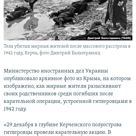
ПРИСОЕДИНЯЙТЕСЬ!
ПОБЕДИТЕЛЕЙ НЕ СУДЯТ?
КРЫМ.НЕПОКОРЕННЫЙ
ELIFBE
УКРАИНСКАЯ ПРОБЛЕМА КРЫМА
Все сайты RFE/RL
Тела убитых мирных жителей после массового расстрела в
1942 году, Керчь, фото Дмитрий Бальтерманц
Министерство иностранных дел Украины
опубликовало архивное фото из Крыма, на котором
изображено, как мирные жители разыскивают
своих родственников среди погибших после
карательной операции, устроенной гитлеровцами в
1942 году.
«29 декабря в глубине Керченского полуострова
гитлеровцы провели карательную акцию. В