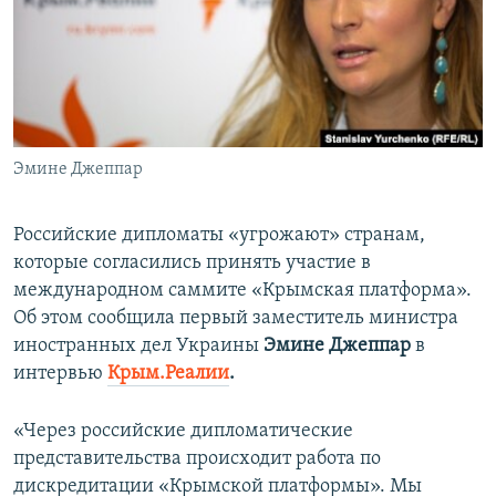
ПРИСОЕДИНЯЙТЕСЬ!
ПОБЕДИТЕЛЕЙ НЕ СУДЯТ?
КРЫМ.НЕПОКОРЕННЫЙ
ELIFBE
УКРАИНСКАЯ ПРОБЛЕМА КРЫМА
Все сайты RFE/RL
Эмине Джеппар
Российские дипломаты «угрожают» странам,
которые согласились принять участие в
международном саммите «Крымская платформа».
Об этом сообщила первый заместитель министра
иностранных дел Украины
Эмине Джеппар
в
интервью
Крым.Реалии
.
«Через российские дипломатические
представительства происходит работа по
дискредитации «Крымской платформы». Мы