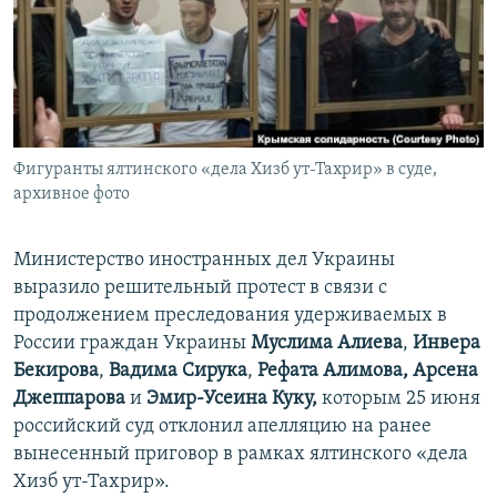
ПРИСОЕДИНЯЙТЕСЬ!
ПОБЕДИТЕЛЕЙ НЕ СУДЯТ?
КРЫМ.НЕПОКОРЕННЫЙ
ELIFBE
УКРАИНСКАЯ ПРОБЛЕМА КРЫМА
Все сайты RFE/RL
Фигуранты ялтинского «дела Хизб ут-Тахрир» в суде,
архивное фото
Министерство иностранных дел Украины
выразило решительный протест в связи с
продолжением преследования удерживаемых в
России граждан Украины
Муслима Алиева
,
Инвера
Бекирова
,
Вадима Сирука
,
Рефата Алимова,
Арсена
Джеппарова
и
Эмир-Усеина Куку,
которым 25 июня
российский суд отклонил апелляцию на ранее
вынесенный приговор в рамках ялтинского «дела
Хизб ут-Тахрир».