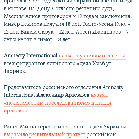
принял в 2019 году Южный окружной военный суд
в Ростове-на-Дону. Согласно решению суда,
Муслим Алиев приговорен к 19 годам заключения,
Инвер Бекиров получил 18 лет, Эмир-Усеин Куку
–
12 лет,
Вадим Сирук – 12 лет, Арсен Джеппаров
– 7
лет и Рефат Алимов – 8 лет.
Amnesty International
назвала узниками совести
всех фигурантов ялтинского «дела Хизб ут-
Тахрир».
Представитель российского отделения Amnesty
International
Александр Артемьев
назвал
«политическим преследованием» данный
приговор.
Ранее Министерство иностранных дел Украины
выразило решительный протест
российской