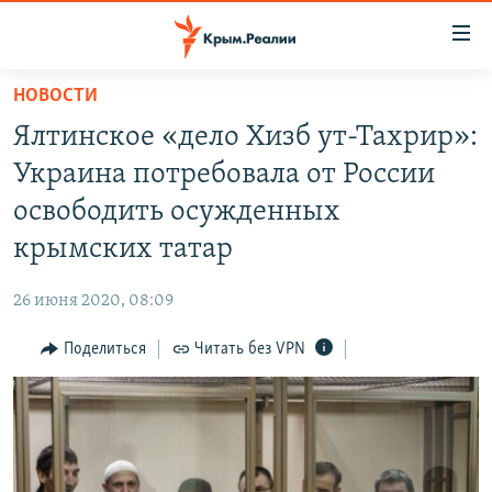
Доступность
ссылки
Вернуться
НОВОСТИ
к
НОВОСТИ
Ялтинское «дело Хизб ут-Тахрир»:
основному
СПЕЦПРОЕКТЫ
содержанию
Украина потребовала от России
ВОДА
Вернутся
ГРУЗ 200
освободить осужденных
к
ИСТОРИЯ
КАРТА ВОЕННЫХ ОБЪЕКТОВ КРЫМА
крымских татар
главной
ЕЩЕ
11 ЛЕТ ОККУПАЦИИ КРЫМА. 11 ИСТОРИЙ СОПРОТИВЛЕНИЯ
навигации
26 июня 2020, 08:09
Вернутся
РАДІО СВОБОДА
ИНТЕРАКТИВ
к
Поделиться
Читать без VPN
КАК ОБОЙТИ БЛОКИРОВКУ
ИНФОГРАФИКА
поиску
ТЕЛЕПРОЕКТ КРЫМ.РЕАЛИИ
Українською
СОВЕТЫ ПРАВОЗАЩИТНИКОВ
Qırımtatar
ПРОПАВШИЕ БЕЗ ВЕСТИ