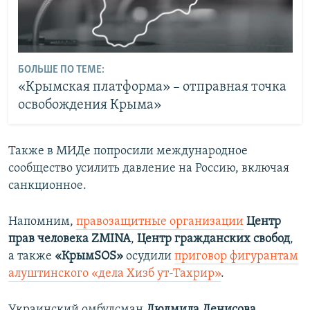
БОЛЬШЕ ПО ТЕМЕ:
«Крымская платформа» – отправная точка
освобождения Крыма»
Также в МИДе попросили международное
сообщество усилить давление на Россию, включая
санкционное.
Напомним,
правозащитные организации
Центр
прав человека ZMINA
,
Центр гражданских свобод
,
а также
«
КрымSOS»
осудили
приговор фигурантам
алуштинского «дела Хизб ут-Тахрир»
.
Украинский омбудсман
Людмила Денисова