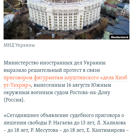
ПРИСОЕДИНЯЙТЕСЬ!
ПОБЕДИТЕЛЕЙ НЕ СУДЯТ?
КРЫМ.НЕПОКОРЕННЫЙ
ELIFBE
УКРАИНСКАЯ ПРОБЛЕМА КРЫМА
Все сайты RFE/RL
МИД Украины
Министерство иностранных дел Украины
выразило решительный протест в связи
приговором фигурантам алуштинского «дела Хизб
ут-Тахрир»
, вынесенным 16 августа Южным
окружным военным судом Ростова-на-Дону
(Россия).
«Сегодняшнее объявление судебного приговора о
лишении свободы Р. Нагаева до 13 лет, Л. Халилова
– до 18 лет, Р. Месутова – до 18 лет, Е. Кантимирова –