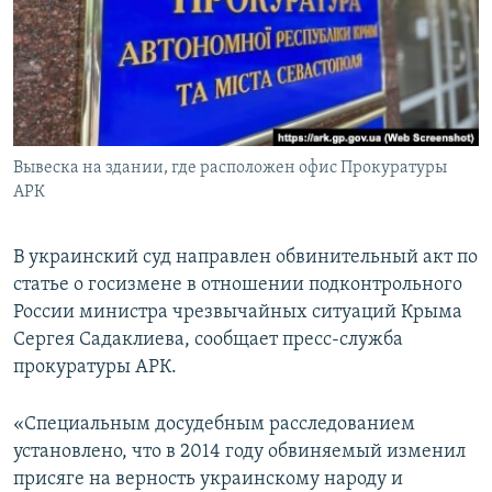
ПРИСОЕДИНЯЙТЕСЬ!
ПОБЕДИТЕЛЕЙ НЕ СУДЯТ?
КРЫМ.НЕПОКОРЕННЫЙ
ELIFBE
УКРАИНСКАЯ ПРОБЛЕМА КРЫМА
Все сайты RFE/RL
Вывеска на здании, где расположен офис Прокуратуры
АРК
В украинский суд направлен обвинительный акт по
статье о госизмене в отношении подконтрольного
России министра чрезвычайных ситуаций Крыма
Сергея Садаклиева, сообщает пресс-служба
прокуратуры АРК.
«Специальным досудебным расследованием
установлено, что в 2014 году обвиняемый изменил
присяге на верность украинскому народу и