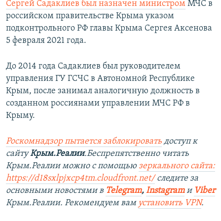
Сергей Садаклиев был назначен министром
МЧС в
российском правительстве Крыма указом
подконтрольного РФ главы Крыма Сергея Аксенова
5 февраля 2021 года.
До 2014 года Садаклиев был руководителем
управления ГУ ГСЧС в Автономной Республике
Крым, после занимал аналогичную должность в
созданном россиянами управлении МЧС РФ в
Крыму.
Роскомнадзор пытается заблокировать
доступ к
сайту
Крым.Реалии
.Беспрепятственно читать
Крым.Реалии можно с помощью
зеркального сайта:
https://d18sxlpjxcp4tm.cloudfront.net/
следите за
основными новостями в
Telegram
,
Instagram
и
Viber
Крым.Реалии. Рекомендуем вам
установить VPN
.