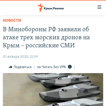
Доступность
ссылки
Вернуться
НОВОСТИ
к
НОВОСТИ
В Минобороны РФ заявили об
основному
СПЕЦПРОЕКТЫ
содержанию
атаке трех морских дронов на
ВОДА
Вернутся
ГРУЗ 200
Крым – российские СМИ
к
ИСТОРИЯ
КАРТА ВОЕННЫХ ОБЪЕКТОВ КРЫМА
главной
01 января 2025, 12:59
ЕЩЕ
11 ЛЕТ ОККУПАЦИИ КРЫМА. 11 ИСТОРИЙ СОПРОТИВЛЕНИЯ
навигации
Вернутся
Поделиться
Читать без VPN
РАДІО СВОБОДА
ИНТЕРАКТИВ
к
КАК ОБОЙТИ БЛОКИРОВКУ
ИНФОГРАФИКА
поиску
ТЕЛЕПРОЕКТ КРЫМ.РЕАЛИИ
Українською
СОВЕТЫ ПРАВОЗАЩИТНИКОВ
Qırımtatar
ПРОПАВШИЕ БЕЗ ВЕСТИ