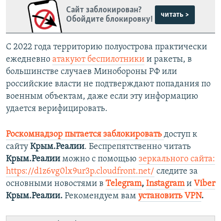
Сайт заблокирован?
читать >
Обойдите блокировку!
С 2022 года территорию полуострова практически
ежедневно
атакуют беспилотники
и ракеты, в
большинстве случаев Минобороны РФ или
российские власти не подтверждают попадания по
военным объектам, даже если эту информацию
удается верифицировать.
Роскомнадзор пытается заблокировать
доступ к
сайту
Крым.Реалии
. Беспрепятственно читать
Крым.Реалии
можно с помощью
зеркального сайта:
https://d1z6vg0lx9ur3p.cloudfront.net/
следите за
основными новостями в
Telegram
,
Instagram
и
Viber
Крым.Реалии.
Рекомендуем вам
установить VPN
.