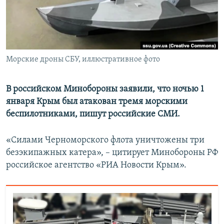
ПРИСОЕДИНЯЙТЕСЬ!
ПОБЕДИТЕЛЕЙ НЕ СУДЯТ?
КРЫМ.НЕПОКОРЕННЫЙ
ELIFBE
Морские дроны СБУ, иллюстративное фото
УКРАИНСКАЯ ПРОБЛЕМА КРЫМА
Все сайты RFE/RL
В российском Минобороны заявили, что ночью 1
января Крым был атакован тремя морскими
беспилотниками, пишут российские СМИ.
«Силами Черноморского флота уничтожены три
безэкипажных катера», – цитирует Минобороны РФ
российское агентство «РИА Новости Крым».