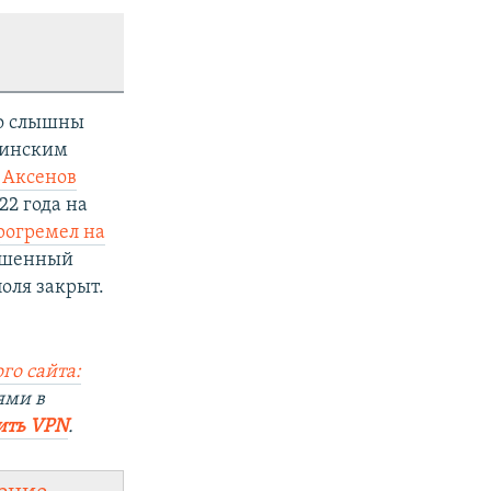
но слышны
раинским
 Аксенов
22 года на
рогремел на
вышенный
оля закрыт.
го сайта:
ями в
ить VPN
.