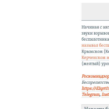
Начиная с ав
звуки взрыво
беспилотника
называл бесп
Крымском (К
Керченском м
(желтый) уро
Роскомнадзор
Беспрепятств
https://d2qrt
Telegram
,
Ins