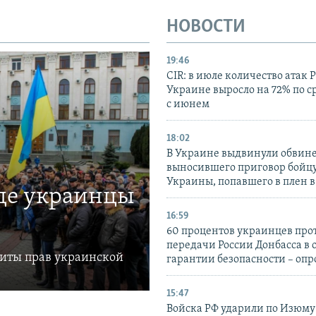
НОВОСТИ
19:46
CIR: в июле количество атак 
Украине выросло на 72% по 
с июнем
18:02
В Украине выдвинули обвине
выносившего приговор бойц
Украины, попавшего в плен 
где украинцы
16:59
60 процентов украинцев про
передачи России Донбасса в 
щиты прав украинской
гарантии безопасности – опр
15:47
Войска РФ ударили по Изюму