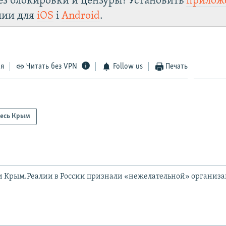
ез блокировки и цензуры! Установить
прилож
лии для
iOS
і
Android
.
ся
Читать без VPN
Follow us
Печать
есь Крым
и Крым.Реалии в России признали «нежелательной» организ