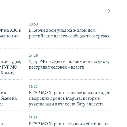
18:53
РФ на АЗС в
В Керчи дрон упал на жилой дом:
сравнению
российские власти сообщают о жертвах
17:28
ние судье,
Удар РФ по Одессе: поврежден стадион,
у ГУР МО
пострадал человек – власти
в Крыму
16:22
тив
В ГУР МО Украины опубликовали видео
обмен на
с морских дронов Magura, которые
ос
участвовали в атаке на Ялту 7 августа
15:15
 в
В ГУР МО Украины заявили об атаке на