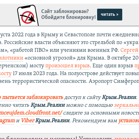
Сайт заблокирован?
читать >
Обойдите блокировку!
густа 2022 года в Крыму и Севастополе почти ежеднев
в. Российские власти объясняют это стрельбой по «ук
м», «работой ПВО» или учениями военных РФ.
Сергей
илотники
«основной угрозой» для Крыма. В октябре 20
ерченском) мосту
произошел взрыв
. Еще один взрыв
п
осту
17 июля 2023 года. На полуострове действует по
вень террористической опасности. Аэропорт Симфероп
 пытается заблокировать
доступ к сайту
Крым.Реалии
.
енно читать
Крым.Реалии
можно с помощью
зеркально
0mceujdem.cloudfront.net/
следите за основными новост
tagram
и
Viber
Крым.Реалии
. Рекомендуем вам
установ