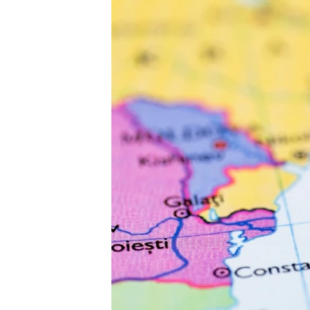
ПОБЕДИТЕЛЕЙ НЕ СУДЯТ?
КРЫМ.НЕПОКОРЕННЫЙ
ELIFBE
УКРАИНСКАЯ ПРОБЛЕМА КРЫМА