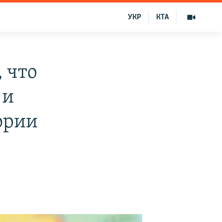
УКР
КТА
 что
 и
ории