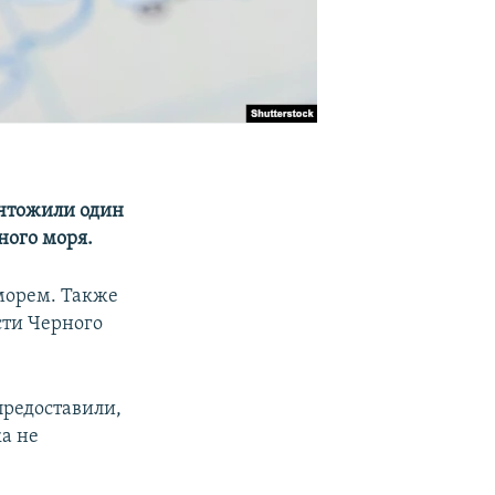
ичтожили один
ного моря.
морем. Также
сти Черного
предоставили,
а не