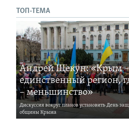
ТОП-ТЕМА
Андрей Щекун: «Крым –
единственный регион, 
– меньшинство»
Дискуссия вокруг планов установить День за
общины Крыма