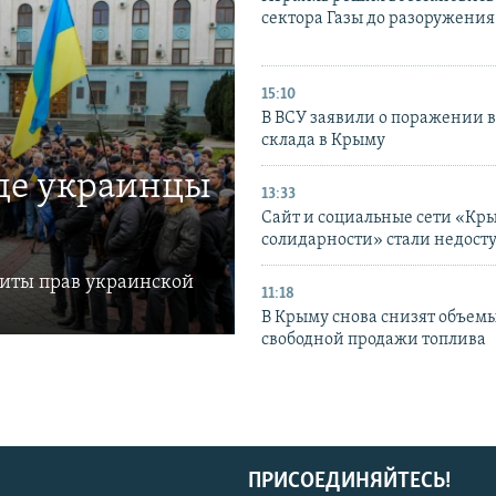
сектора Газы до разоружени
15:10
В ВСУ заявили о поражении 
склада в Крыму
где украинцы
13:33
Сайт и социальные сети «Кр
солидарности» стали недост
щиты прав украинской
11:18
В Крыму снова снизят объем
свободной продажи топлива
ПРИСОЕДИНЯЙТЕСЬ!