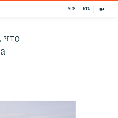
УКР
КТА
 что
ла