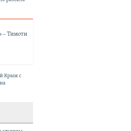
» – Тимоти
й Крым с
 на