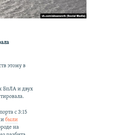
вала
тв этому в
х БпЛА и двух
тировала.
орта с 3:15
рчи
были
ороде на
но разбита