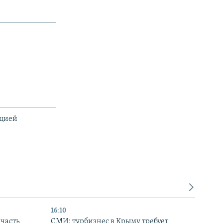
ацией
16:10
часть
СМИ: турбизнес в Крыму требует