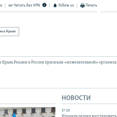
ся
Читать без VPN
Follow us
Печать
есь Крым
и Крым.Реалии в России признали «нежелательной» организ
НОВОСТИ
17:10
Израиль решил восстановить 