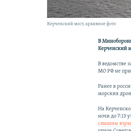
Керченский мост, архивное фото
В Минобороны
Керченский м
В ведомстве з
МО РФ не при
Ранее в росс
морских дрон
На Керченском
ночи до 7:13 
слышны взр
улице Советс