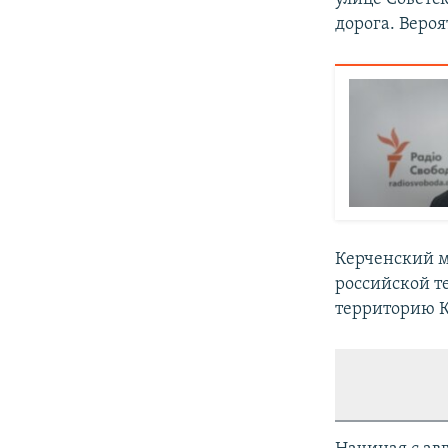
дорога. Веро
Керченский м
российской т
территорию К