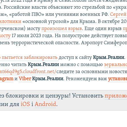
густа 2022 года в Крыму и Севастополе почти ежеднев
в. Российские власти объясняют это стрельбой по «ук
м», «работой ПВО» или учениями военных РФ.
Сергей
илотники
«основной угрозой» для Крыма. В октябре 20
ерченском) мосту
произошел взрыв
. Еще один взрыв
п
осту
17 июля 2023 года. На полуострове действует по
вень террористической опасности. Аэропорт Симфероп
 пытается заблокировать
доступ к сайту
Крым.Реалии
.
енно читать
Крым.Реалии
можно с помощью
зеркально
mt66qd9g5.cloudfront.net/
следите за основными новост
tagram
и
Viber
Крым.Реалии
. Рекомендуем вам
установ
ез блокировки и цензуры! Установить
прилож
лии для
iOS
і
Android
.