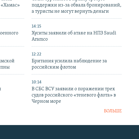
я «Хамас»
поддержки из-за обвала бронирований,
а туристы не могут вернуть деньги
14:15
военного
Хуситы заявили об атаке на НПЗ Saudi
Aramco
12:22
ымской
Британия усилила наблюдение за
упны
российским флотом
10:14
ы
В СБС ВСУ заявили о поражении трех
судов российского «теневого флота» в
Черном море
БОЛЬШЕ