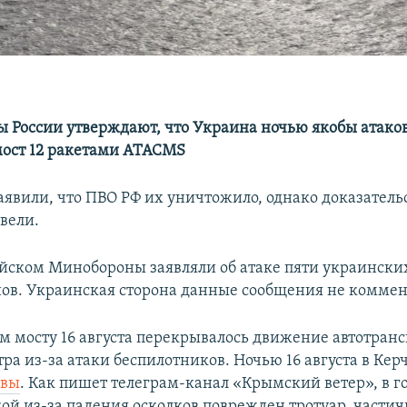
 России утверждают, что Украина ночью якобы атако
ост 12 ракетами ATACMS
аявили, что ПВО РФ их уничтожило, однако доказательс
вели.
ийском Минобороны заявляли об атаке пяти украински
ов. Украинская сторона данные сообщения не коммен
 мосту 16 августа перекрывалось движение автотрансп
утра из-за атаки беспилотников. Ночью 16 августа в Ке
ывы
. Как пишет телеграм-канал «Крымский ветер», в г
кой из-за падения осколков поврежден тротуар, частич