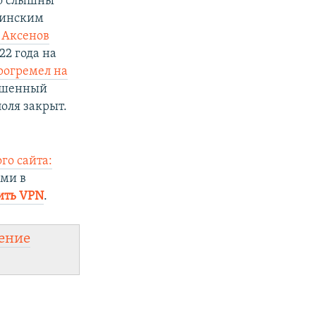
но слышны
раинским
 Аксенов
22 года на
рогремел на
вышенный
оля закрыт.
го сайта:
ями в
ить VPN
.
ение