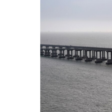
ПОБЕДИТЕЛЕЙ НЕ СУДЯТ?
КРЫМ.НЕПОКОРЕННЫЙ
ELIFBE
УКРАИНСКАЯ ПРОБЛЕМА КРЫМА