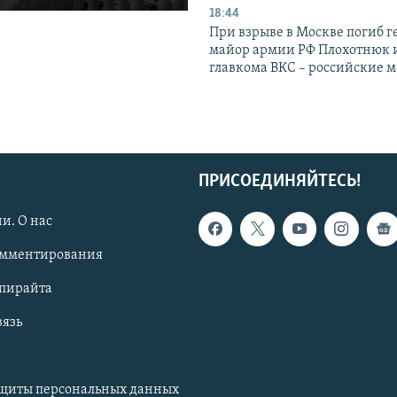
18:44
При взрыве в Москве погиб г
майор армии РФ Плохотнюк и
главкома ВКС – российские 
ПРИСОЕДИНЯЙТЕСЬ!
и. О нас
омментирования
опирайта
вязь
ащиты персональных данных