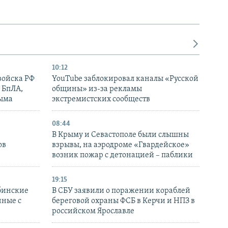
10:12
войска РФ
YouTube заблокировал каналы «Русской
 БпЛА,
общины» из-за рекламы
рыма
экстремистских сообществ
08:44
В Крыму и Севастополе были слышны
ов
взрывы, на аэродроме «Гвардейское»
возник пожар с детонацией – паблики
19:15
бинские
В СБУ заявили о поражении кораблей
нные с
береговой охраны ФСБ в Керчи и НПЗ в
российском Ярославле