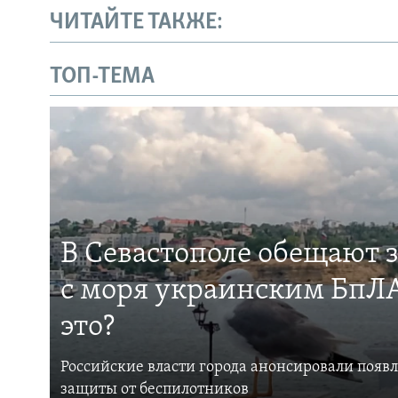
ЧИТАЙТЕ ТАКЖЕ:
ТОП-ТЕМА
В Севастополе обещают 
с моря украинским БпЛА
это?
Российские власти города анонсировали появ
защиты от беспилотников