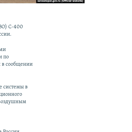
ВО) С-400
ссии.
ами
и по
я в сообщении
е системы в
ационного
 воздушным
а России