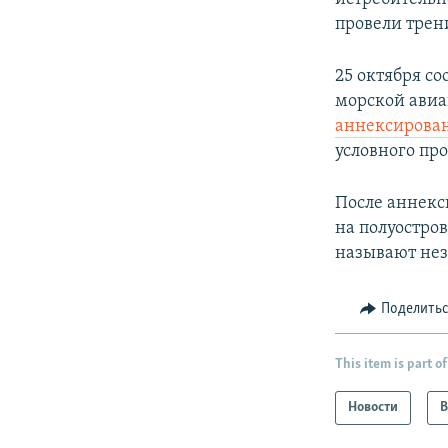
провели тре
25 октября со
морской авиа
аннексирова
условного пр
После аннекс
на полуостро
называют не
Поделить
This item is part of
Новости
В