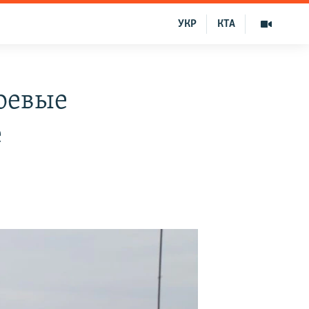
УКР
КТА
оевые
е