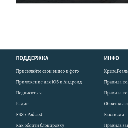
ПОДДЕРЖКА
ИНФО
Українською
Присылайте свои видео и фото
Крым.Реали
Qırımtatar
Приложение для iOS и Андроид
Правила к
Подписаться
Правила к
ПРИСОЕДИНЯЙТЕСЬ!
Радио
Обратная с
RSS / Podcast
Вакансии
Как обойти блокировку
Правила з