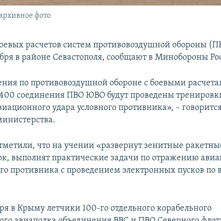
 архивное фото
оевых расчетов систем противовоздушной обороны (П
ября в районе Севастополя, сообщают в Минобороны Ро
ения по противовоздушной обороне с боевыми расчет
400 соединения ПВО ЮВО будут проведены тренировк
иационного удара условного противника», – говоритс
министерства.
отметили, что на учении «развернут зенитные ракетны
ок, выполнят практические задачи по отражению ави
ого противника с проведением электронных пусков по
бря в Крыму летчики 100-го отдельного корабельного
ого авиаполка объединения ВВС и ПВО Северного флот