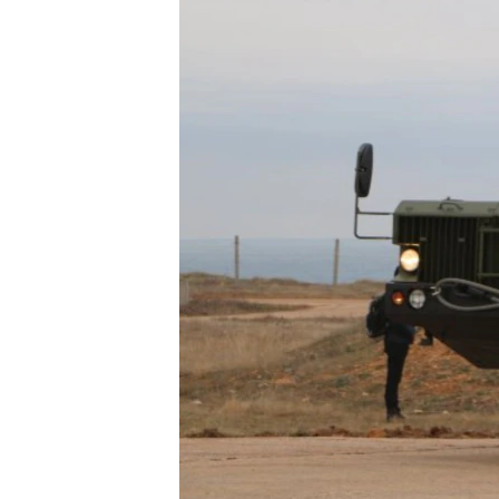
ПОБЕДИТЕЛЕЙ НЕ СУДЯТ?
КРЫМ.НЕПОКОРЕННЫЙ
ELIFBE
УКРАИНСКАЯ ПРОБЛЕМА КРЫМА