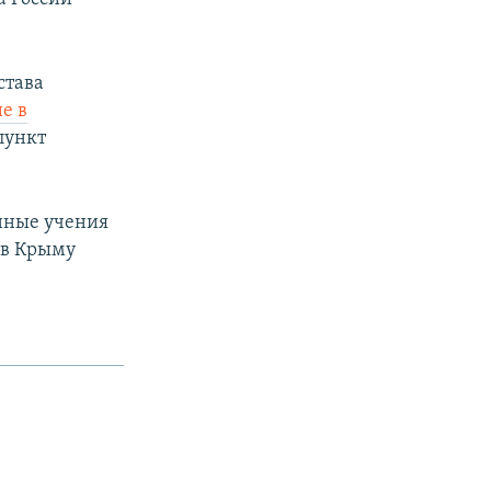
става
е в
пункт
енные учения
 в Крыму