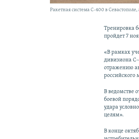
Ракетная система С-400 в Севастополе,
Тренировка б
пройдет 7 но
«В рамках уч
дивизиона С-
отражению ав
российского 
В ведомстве 
боевой поряд
удара условн
целям».
В конце октя
истребительн