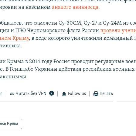
нировки на наземном
аналоге авианосца.
общалось, что самолеты Су-30СМ, Су-27 и Су-24М из со
ции и ПВО Черноморского флота России
провели учени
нном Крыму
, в ходе которого уничтожили командный 
отивника.
ии Крыма в 2014 году Россия проводит регулярные во
ве. В Генштабе Украины действия российских военных
законными.
ся
Читать без VPN
Follow us
Печать
есь Крым