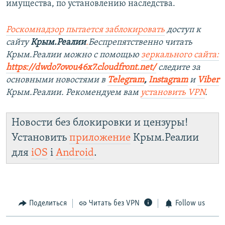
имущества, по установлению наследства.
Роскомнадзор пытается заблокировать
доступ к
сайту
Крым.Реалии
.
Беспрепятственно читать
Крым.Реалии можно с помощью
зеркального сайта:
https://dwdo7ovou46x7.cloudfront.net/
следите за
основными новостями в
Telegram
,
Instagram
и
Viber
Крым.Реалии. Рекомендуем вам
установить VPN
.
Новости без блокировки и цензуры!
Установить
приложение
Крым.Реалии
для
iOS
і
Android
.
Поделиться
Читать без VPN
Follow us