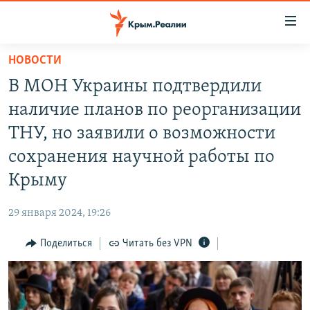
Доступность
ссылки
Вернуться
НОВОСТИ
к
НОВОСТИ
В МОН Украины подтвердили
основному
СПЕЦПРОЕКТЫ
содержанию
наличие планов по реорганизации
ВОДА
Вернутся
ГРУЗ 200
ТНУ, но заявили о возможности
к
ИСТОРИЯ
КАРТА ВОЕННЫХ ОБЪЕКТОВ КРЫМА
сохранения научной работы по
главной
ЕЩЕ
11 ЛЕТ ОККУПАЦИИ КРЫМА. 11 ИСТОРИЙ СОПРОТИВЛЕНИЯ
навигации
Крыму
Вернутся
РАДІО СВОБОДА
ИНТЕРАКТИВ
к
29 января 2024, 19:26
КАК ОБОЙТИ БЛОКИРОВКУ
ИНФОГРАФИКА
поиску
Поделиться
Читать без VPN
ТЕЛЕПРОЕКТ КРЫМ.РЕАЛИИ
Українською
СОВЕТЫ ПРАВОЗАЩИТНИКОВ
Qırımtatar
ПРОПАВШИЕ БЕЗ ВЕСТИ