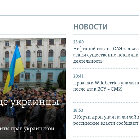
НОВОСТИ
23:00
Нефтяной гигант ОАЭ заявляе
атаки существенно повлияли 
деятельность
20:41
Продажи Wildberries упали н
после атак ВСУ – СМИ
где украинцы
18:53
В Керчи дрон упал на жилой 
российские власти сообщают
щиты прав украинской