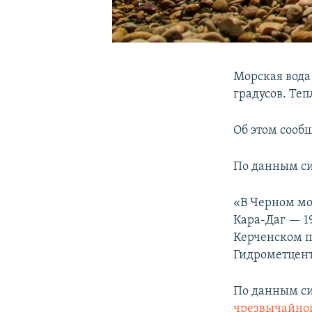
Морская вода
градусов. Теп
Об этом сооб
По данным син
«В Черном мор
Кара-Даг — 19
Керченском п
Гидрометцент
По данным си
чрезвычайно