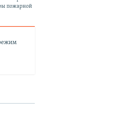
еры пожарной
 режим