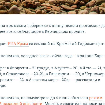
 на крымском побережье к концу недели прогрелась до
лее всего сейчас море в Керченском проливе.
щает
РИА Крым
со ссылкой на Крымский Гидрометцент
оптиков, холоднее всего сейчас вода – в районе Кара
е: в Феодосии – 21 градус, в Алуште – 20, в Ялте — 21,
, в Севастополе – 20-21, в Евпатории — 20, в Черномор
роливе — 22, в Азовском море – 20», — рассказали в
ре.
ноптиков, на полуострове до 4 июня объявлен
режим
й пожарной опасности
. Местные спасатели напоминают