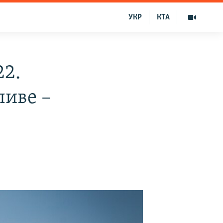
УКР
КТА
22.
ливе –