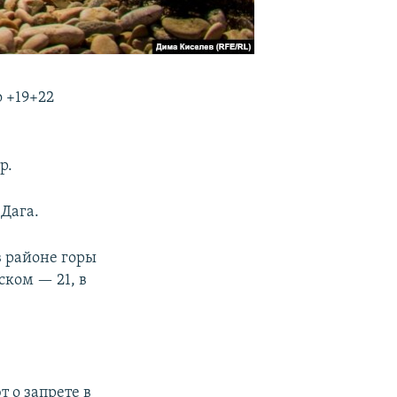
 +19+22
р.
-Дага.
 в районе горы
ском — 21, в
 о запрете в