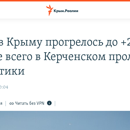
в Крыму прогрелось до +
е всего в Керченском про
тики
0:04
ся
Читать без VPN