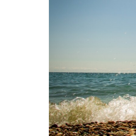
ПОБЕДИТЕЛЕЙ НЕ СУДЯТ?
КРЫМ.НЕПОКОРЕННЫЙ
ELIFBE
УКРАИНСКАЯ ПРОБЛЕМА КРЫМА