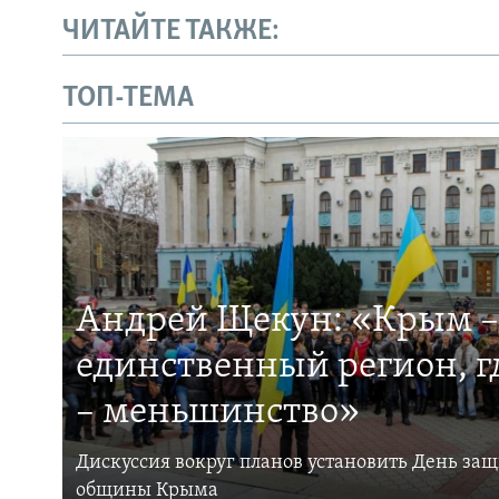
ЧИТАЙТЕ ТАКЖЕ:
ТОП-ТЕМА
Андрей Щекун: «Крым –
единственный регион, 
– меньшинство»
Дискуссия вокруг планов установить День за
общины Крыма