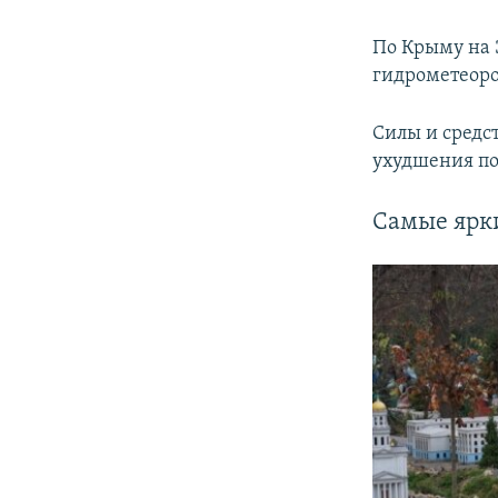
По Крыму на 
гидрометеоро
Силы и сред
ухудшения по
Самые ярк