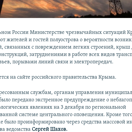
ьном России Министерстве чрезвычайных ситуаций 
т жителей и гостей полуострова о вероятности возни
, связанных с повреждением легких строений, крыш 
нструкций, затруднениями в работе всех видов трансп
вьев, порывами линий связи и электропередач.
ется на сайте российского правительства Крыма.
ересованным службам, органам управления муниципа
было передано экстренное предупреждение о неблаго
логических явлениях на 3 декабря по региональной
ванной системе центрального оповещения. Кроме того
е было проинформировано через средства массовой и
ава ведомства
Сергей Шахов.