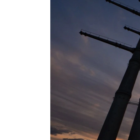
ПОБЕДИТЕЛЕЙ НЕ СУДЯТ?
КРЫМ.НЕПОКОРЕННЫЙ
ELIFBE
УКРАИНСКАЯ ПРОБЛЕМА КРЫМА