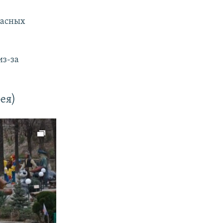
пасных
из-за
ея)