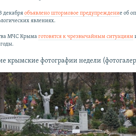
3 декабря
объявлено штормовое предупреждени
е об о
логических явлениях.
ства МЧС Крыма
готовятся к чрезвычайным ситуациям
годы.
ие крымские фотографии недели (фотогалер