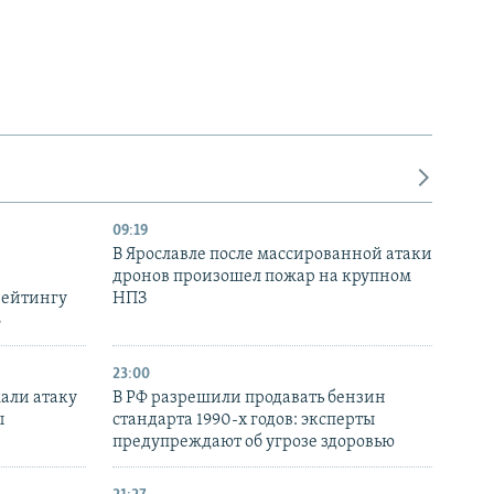
с
л
л
а
а
й
й
д
д
09:19
В Ярославле после массированной атаки
дронов произошел пожар на крупном
рейтингу
НПЗ
6
23:00
али атаку
В РФ разрешили продавать бензин
ы
стандарта 1990-х годов: эксперты
предупреждают об угрозе здоровью