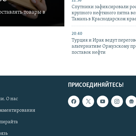
22:36
Спутники зафиксировали ро
ставлять товары в
крупного нефтяного пятна во
Тамань в Краснодарском кра
20:40
Турция и Ирак ведут перегов
альтернативе Ормузскому пр
поставок нефти
ПРИСОЕДИНЯЙТЕСЬ!
и. О нас
омментирования
опирайта
вязь