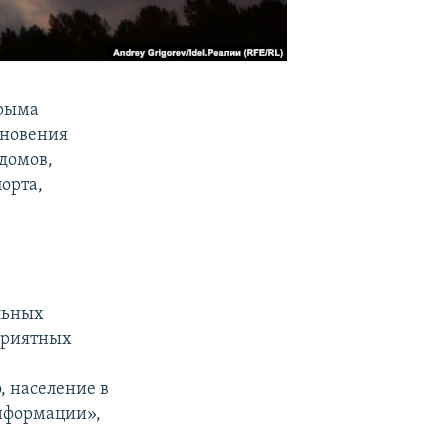
Крыма
кновения
домов,
орта,
льных
приятных
, население в
нформации»,