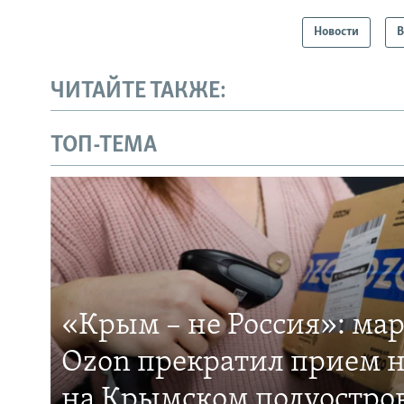
Новости
В
ЧИТАЙТЕ ТАКЖЕ:
ТОП-ТЕМА
«Крым – не Россия»: ма
Ozon прекратил прием н
на Крымском полуостро