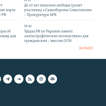
21:27
ст
До 10 лет лишения свободы грозит
зле порта
участнику «Самообороны Севастополя»
е РФ
– Прокуратура АРК
19:42
оры об
Удары РФ по Украине имеют
оливу для
«катастрофические последствия» для
гражданских – миссия ООН
БОЛЬШЕ