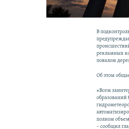
В подконтрол
предупреждаю
происшествий
рекламных ко
повалом дере
Об этом обща
«Всем заинт
образований 
гидрометеоро
автоматизиро
полном объем
– сообщил гл