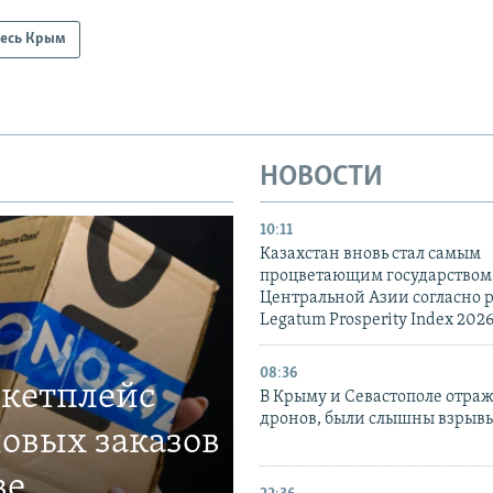
есь Крым
НОВОСТИ
10:11
Казахстан вновь стал самым
процветающим государством
Центральной Азии согласно 
Legatum Prosperity Index 202
08:36
ркетплейс
В Крыму и Севастополе отраж
дронов, были слышны взрыв
овых заказов
ве