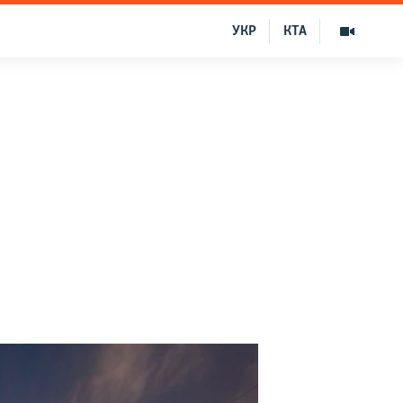
УКР
КТА