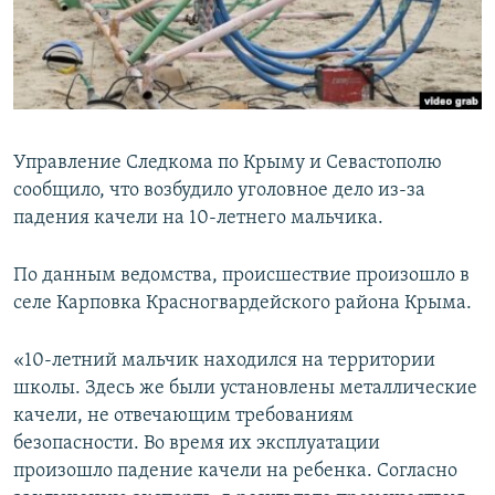
ПРИСОЕДИНЯЙТЕСЬ!
ПОБЕДИТЕЛЕЙ НЕ СУДЯТ?
КРЫМ.НЕПОКОРЕННЫЙ
ELIFBE
УКРАИНСКАЯ ПРОБЛЕМА КРЫМА
Управление Следкома по Крыму и Севастополю
Все сайты RFE/RL
сообщило, что возбудило уголовное дело из-за
падения качели на 10-летнего мальчика.
По данным ведомства, происшествие произошло в
селе Карповка Красногвардейского района Крыма.
«10-летний мальчик находился на территории
школы. Здесь же были установлены металлические
качели, не отвечающим требованиям
безопасности. Во время их эксплуатации
произошло падение качели на ребенка. Согласно