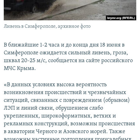
ПРИСОЕДИНЯЙТЕСЬ!
ПОБЕДИТЕЛЕЙ НЕ СУДЯТ?
КРЫМ.НЕПОКОРЕННЫЙ
Ливень в Симферополе, архивное фото
ELIFBE
УКРАИНСКАЯ ПРОБЛЕМА КРЫМА
В ближайшие 1-2 часа и до конца дня 18 июня в
Все сайты RFE/RL
Симферополе ожидается сильный ливень, гроза,
шквал 20-25 м/с, сообщается на сайте российского
МЧС Крыма.
«В данных условиях высока вероятность
возникновения происшествий и чрезвычайных
ситуаций, связанных с повреждением (обрывом)
ЛЭП и линий связи, обрушением слабо
укрепленных, широкоформатных, ветхих и
рекламных конструкций, возможны происшествия
в акватории Черного и Азовского морей. Также
возможны частичные подтопления приусадебных