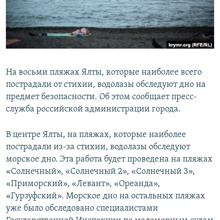
ПРИСОЕДИНЯЙТЕСЬ!
ПОБЕДИТЕЛЕЙ НЕ СУДЯТ?
КРЫМ.НЕПОКОРЕННЫЙ
ELIFBE
УКРАИНСКАЯ ПРОБЛЕМА КРЫМА
На восьми пляжах Ялты, которые наиболее всего
Все сайты RFE/RL
пострадали от стихии, водолазы обследуют дно на
предмет безопасности. Об этом сообщает пресс-
служба российской администрации города.
В центре Ялты, на пляжах, которые наиболее
пострадали из-за стихии, водолазы обследуют
морское дно. Эта работа будет проведена на пляжах
«Солнечный», «Солнечный 2», «Солнечный 3»,
«Приморский», «Левант», «Ореанда»,
«Гурзуфский». Морское дно на остальных пляжах
уже было обследовано специалистами