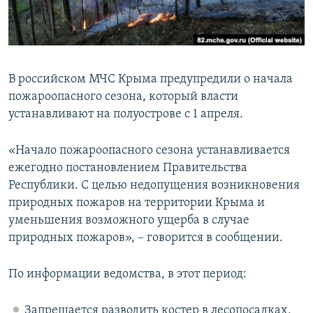
ПРИСОЕДИНЯЙТЕСЬ!
ПОБЕДИТЕЛЕЙ НЕ СУДЯТ?
КРЫМ.НЕПОКОРЕННЫЙ
ELIFBE
В российском МЧС Крыма предупредили о начала
УКРАИНСКАЯ ПРОБЛЕМА КРЫМА
пожароопасного сезона, который власти
Все сайты RFE/RL
устанавливают на полуострове с 1 апреля.
«Начало пожароопасного сезона устанавливается
ежегодно постановлением Правительства
Республики. С целью недопущения возникновения
природных пожаров на территории Крыма и
уменьшения возможного ущерба в случае
природных пожаров», – говорится в сообщении.
По информации ведомства, в этот период:
Запрещается разводить костер в лесопосадках,