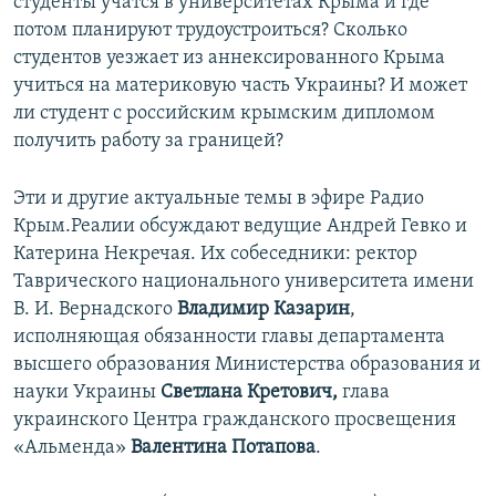
студенты учатся в университетах Крыма и где
потом планируют трудоустроиться? Сколько
студентов уезжает из аннексированного Крыма
учиться на материковую часть Украины? И может
ли студент с российским крымским дипломом
получить работу за границей?
Эти и другие актуальные темы в эфире Радио
Крым.Реалии обсуждают ведущие Андрей Гевко и
Катерина Некречая. Их собеседники: ректор
Таврического национального университета имени
В. И. Вернадского
Владимир Казарин
,
исполняющая обязанности главы департамента
высшего образования Министерства образования и
науки Украины
Светлана Кретович,
глава
украинского Центра гражданского просвещения
«Альменда»
Валентина Потапова
.