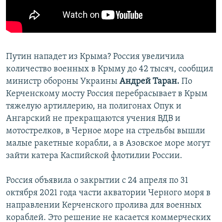
ПРИСОЕДИНЯЙТЕСЬ!
ПОБЕДИТЕЛЕЙ НЕ СУДЯТ?
КРЫМ.НЕПОКОРЕННЫЙ
ELIFBE
Путин нападет из Крыма? Россия увеличила
УКРАИНСКАЯ ПРОБЛЕМА КРЫМА
количество военных в Крыму до 42 тысяч, сообщил
Все сайты RFE/RL
министр обороны Украины
Андрей Таран.
По
Керченскому мосту Россия перебрасывает в Крым
тяжелую артиллерию, на полигонах Опук и
Ангарский не прекращаются учения ВДВ и
мотострелков, в Черное море на стрельбы вышли
малые ракетные корабли, а в Азовское море могут
зайти катера Каспийской флотилии России.
Россия объявила о закрытии с 24 апреля по 31
октября 2021 года части акватории Черного моря в
направлении Керченского пролива для военных
кораблей. Это решение не касается коммерческих