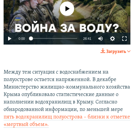
No media source currently available
0:00
26:41
Загрузить
Между тем ситуация с водоснабжением на
полуострове остается напряженной. В декабре
Министерство жилищно-коммунального хозяйства
Крыма опубликовало статистические данные о
наполнении водохранилищ в Крыму. Согласно
обнародованной информации, по меньшей мере
пять водохранилищ полуострова – близки к отметке
«мертвый объем».