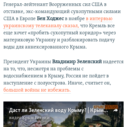
Генерал-лейтенант Вооруженных сил США в
отставке, экс-командующий сухопутными силами
США в Европе
Бен Ходжес
в ноябре
в интервью
украинскому телеканалу сказал,
что
Кремль все
еще хочет «пробить сухопутный коридор» через
материковую Украину и разблокировать подачу
воды для аннексированного Крыма.
Президент Украины
Владимир Зеленский
надеется
на то, что, несмотря на проблемы с
водоснабжением в Крыму, Россия не пойдет в
наступление с полуострова. Иначе, считает он,
большой войны не избежать.
Даст ли Зеленский воду Крыму? | Крым.Реалии ТВ (видео)
видео
Крым.Реалии