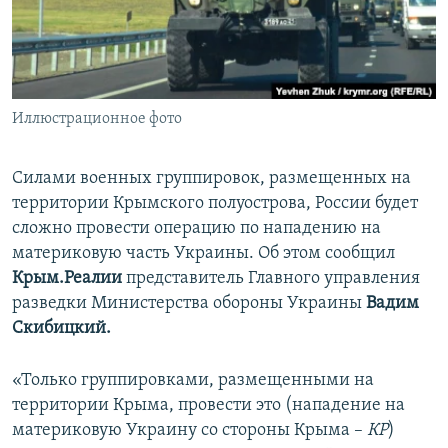
ПРИСОЕДИНЯЙТЕСЬ!
ПОБЕДИТЕЛЕЙ НЕ СУДЯТ?
КРЫМ.НЕПОКОРЕННЫЙ
ELIFBE
Иллюстрационное фото
УКРАИНСКАЯ ПРОБЛЕМА КРЫМА
Все сайты RFE/RL
Силами военных группировок, размещенных на
территории Крымского полуострова, России будет
сложно провести операцию по нападению на
материковую часть Украины. Об этом сообщил
Крым.Реалии
представитель Главного управления
разведки Министерства обороны Украины
Вадим
Скибицкий.
«Только группировками, размещенными на
территории Крыма, провести это (нападение на
материковую Украину со стороны Крыма –
КР
)