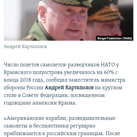
ПРИСОЕДИНЯЙТЕСЬ!
ПОБЕДИТЕЛЕЙ НЕ СУДЯТ?
КРЫМ.НЕПОКОРЕННЫЙ
ELIFBE
УКРАИНСКАЯ ПРОБЛЕМА КРЫМА
Все сайты RFE/RL
Андрей Картаполов
Число полетов самолетов-разведчиков НАТО у
Крымского полуострова увеличилось на 60% с
конца 2018 года, сообщил заместитель министра
обороны России
Андрей Картаполов
на круглом
столе в Совете Федерации, посвященном
годовщине аннексии Крыма.
«Американские корабли, разведывательные
самолеты и беспилотники регулярно
приближаются к российским границам. После