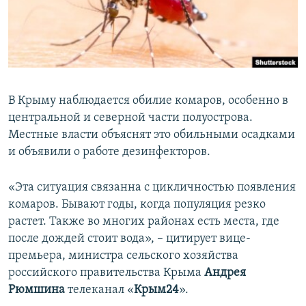
ПРИСОЕДИНЯЙТЕСЬ!
ПОБЕДИТЕЛЕЙ НЕ СУДЯТ?
КРЫМ.НЕПОКОРЕННЫЙ
ELIFBE
УКРАИНСКАЯ ПРОБЛЕМА КРЫМА
В Крыму наблюдается обилие комаров, особенно в
Все сайты RFE/RL
центральной и северной части полуострова.
Местные власти объяснят это обильными осадками
и объявили о работе дезинфекторов.
«Эта ситуация связанна с цикличностью появления
комаров. Бывают годы, когда популяция резко
растет. Также во многих районах есть места, где
после дождей стоит вода», – цитирует вице-
премьера, министра сельского хозяйства
российского правительства Крыма
Андрея
Рюмшина
телеканал
«
Крым24
».