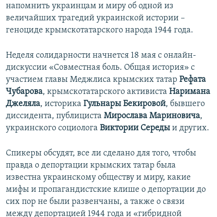
напомнить украинцам и миру об одной из
величайших трагедий украинской истории –
геноциде крымскотатарского народа 1944 года.
Неделя солидарности начнется 18 мая с онлайн-
дискуссии «Совместная боль. Общая история» с
участием главы Меджлиса крымских татар
Рефата
Чубарова
, крымскотатарского активиста
Наримана
Джеляла
, историка
Гульнары Бекировой
, бывшего
диссидента, публициста
Мирослава Мариновича
,
украинского социолога
Виктории Середы
и других.
Спикеры обсудят, все ли сделано для того, чтобы
правда о депортации крымских татар была
известна украинскому обществу и миру, какие
мифы и пропагандистские клише о депортации до
сих пор не были развенчаны, а также о связи
между депортацией 1944 года и «гибридной