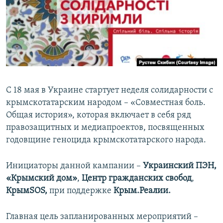
ПРИСОЕДИНЯЙТЕСЬ!
ПОБЕДИТЕЛЕЙ НЕ СУДЯТ?
КРЫМ.НЕПОКОРЕННЫЙ
ELIFBE
УКРАИНСКАЯ ПРОБЛЕМА КРЫМА
Все сайты RFE/RL
С 18 мая в Украине стартует неделя солидарности с
крымскотатарским народом – «Совместная боль.
Общая история», которая включает в себя ряд
правозащитных и медиапроектов, посвященных
годовщине геноцида крымскотатарского народа.
Инициаторы данной кампании –
Украинский ПЭН,
«Крымский дом»
,
Центр гражданских свобод
,
КрымSOS,
при поддержке
Крым.Реалии.
Главная цель запланированных мероприятий –