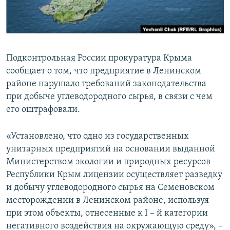
ПРИСОЕДИНЯЙТЕСЬ!
ПОБЕДИТЕЛЕЙ НЕ СУДЯТ?
КРЫМ.НЕПОКОРЕННЫЙ
ELIFBE
Подконтрольная России прокуратура Крыма
УКРАИНСКАЯ ПРОБЛЕМА КРЫМА
сообщает о том, что предприятие в Ленинском
Все сайты RFE/RL
районе нарушало требований законодательства
при добыче углеводородного сырья, в связи с чем
его оштрафовали.
«Установлено, что одно из государственных
унитарных предприятий на основании выданной
Министерством экологии и природных ресурсов
Республики Крым лицензии осуществляет разведку
и добычу углеводородного сырья на Семеновском
месторождении в Ленинском районе, используя
при этом объекты, отнесенные к I – й категории
негативного воздействия на окружающую среду», –