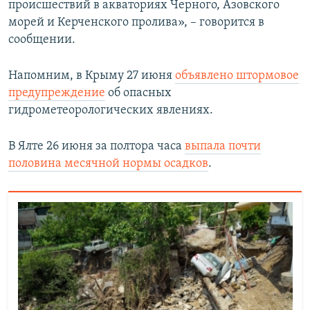
происшествий в акваториях Черного, Азовского
морей и Керченского пролива», – говорится в
сообщении.
Напомним, в Крыму 27 июня
объявлено штормовое
предупреждение
об опасных
гидрометеорологических явлениях.
В Ялте 26 июня за полтора часа
выпала почти
половина месячной нормы осадков
.