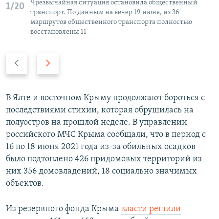
Чрезвычайная ситуация остановила общественный
1/20
транспорт. По данным на вечер 19 июня, из 36
маршрутов общественного транспорта полностью
восстановлены 11
П
С
р
л
е
е
д
д
В Ялте и восточном Крыму продолжают бороться с
ы
у
последствиями стихии, которая обрушилась на
д
ю
полуостров на прошлой неделе. В управлении
у
щ
российского МЧС Крыма сообщали, что в период с
щ
и
16 по 18 июня 2021 года из-за обильных осадков
и
й
было подтоплено 426 придомовых территорий из
й
с
них 356 домовладений, 18 социально значимых
с
л
объектов.
л
а
а
й
Из резервного фонда Крыма
власти решили
й
д