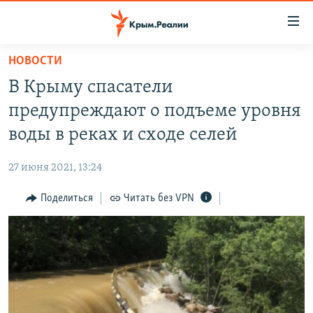
Доступность
ссылки
Вернуться
НОВОСТИ
к
НОВОСТИ
В Крыму спасатели
основному
СПЕЦПРОЕКТЫ
содержанию
предупреждают о подъеме уровня
ВОДА
Вернутся
ГРУЗ 200
воды в реках и сходе селей
к
ИСТОРИЯ
КАРТА ВОЕННЫХ ОБЪЕКТОВ КРЫМА
главной
27 июня 2021, 13:24
ЕЩЕ
11 ЛЕТ ОККУПАЦИИ КРЫМА. 11 ИСТОРИЙ СОПРОТИВЛЕНИЯ
навигации
Вернутся
Поделиться
Читать без VPN
РАДІО СВОБОДА
ИНТЕРАКТИВ
к
КАК ОБОЙТИ БЛОКИРОВКУ
ИНФОГРАФИКА
поиску
ТЕЛЕПРОЕКТ КРЫМ.РЕАЛИИ
Українською
СОВЕТЫ ПРАВОЗАЩИТНИКОВ
Qırımtatar
ПРОПАВШИЕ БЕЗ ВЕСТИ