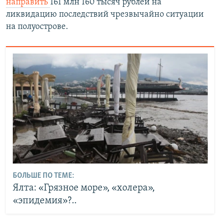
направить
161 млн 160 тысяч рублей на
д
ликвидацию последствий чрезвычайно ситуации
на полуострове.
БОЛЬШЕ ПО ТЕМЕ:
Ялта: «Грязное море», «холера»,
«эпидемия»?..