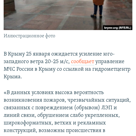
ПРИСОЕДИНЯЙТЕСЬ!
ПОБЕДИТЕЛЕЙ НЕ СУДЯТ?
КРЫМ.НЕПОКОРЕННЫЙ
ELIFBE
Иллюстрационное фото
УКРАИНСКАЯ ПРОБЛЕМА КРЫМА
Все сайты RFE/RL
В Крыму 25 января ожидается усиление юго-
западного ветра 20-25 м/с,
сообщает
управление
МЧС России в Крыму со ссылкой на гидрометцентр
Крыма.
«В данных условиях высока вероятность
возникновения пожаров, чрезвычайных ситуаций,
связанных с повреждением (обрывом) ЛЭП и
линий связи, обрушением слабо укрепленных,
широкоформатных, ветхих и рекламных
конструкций, возможны происшествия в