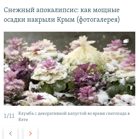
Снежный апокалипсис: как мощные
осадки накрыли Крым (фотогалерея)
Клумба с декоративной капустой во время снегопада в
1/11
Ялте
П
С
р
л