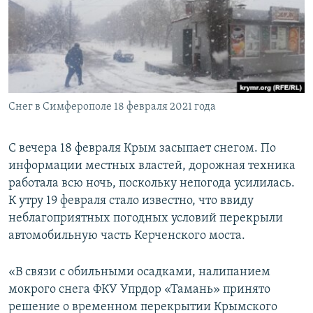
ПРИСОЕДИНЯЙТЕСЬ!
ПОБЕДИТЕЛЕЙ НЕ СУДЯТ?
КРЫМ.НЕПОКОРЕННЫЙ
ELIFBE
УКРАИНСКАЯ ПРОБЛЕМА КРЫМА
Все сайты RFE/RL
Снег в Симферополе 18 февраля 2021 года
С вечера 18 февраля Крым засыпает снегом. По
информации местных властей, дорожная техника
работала всю ночь, поскольку непогода усилилась.
К утру 19 февраля стало известно, что ввиду
неблагоприятных погодных условий перекрыли
автомобильную часть Керченского моста.
«В связи с обильными осадками, налипанием
мокрого снега ФКУ Упрдор «Тамань» принято
решение о временном перекрытии Крымского