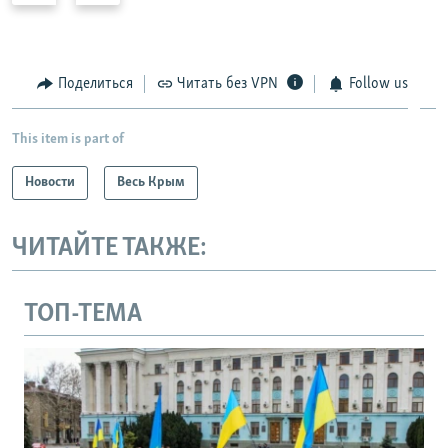
е
е
д
д
ы
у
Поделиться
Читать без VPN
Follow us
д
ю
у
щ
This item is part of
щ
и
и
й
Новости
Весь Крым
й
с
с
л
ЧИТАЙТЕ ТАКЖЕ:
л
а
а
й
й
д
ТОП-ТЕМА
д