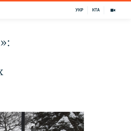
УКР
КТА
»:
х