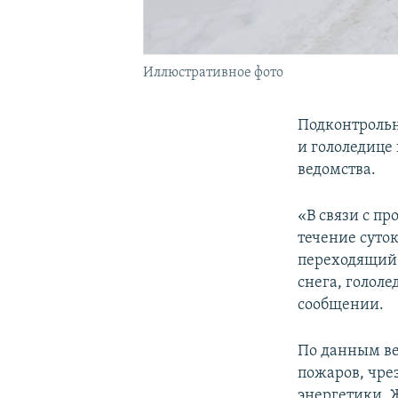
Иллюстративное фото
Подконтрольн
и гололедице
ведомства.
«В связи с п
течение суто
переходящий 
снега, гололе
сообщении.
По данным ве
пожаров, чре
энергетики, 