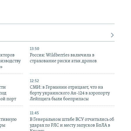
13:50
екторов
Россия: Wildberries включила в
оизводству
страхование риски атак дронов
р»
12:52
сти
СМИ: в Германии отрицают, что на
под
борту украинского Ан-124 в аэропорту
кой порт
Лейпцига были боеприпасы
11:45
ктивную
В Генеральном штабе ВСУ отчитались об
уры
ударах по РЛС и месту запусков БпЛА в