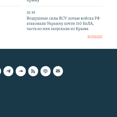
в
Крыму
10:39
Воздушные силы ВСУ: ночью войска РФ
атаковали Украину почти 150 БпЛА,
часть из них запускали из Крыма
БОЛЬШЕ