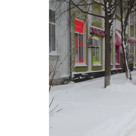
ПОБЕДИТЕЛЕЙ НЕ СУДЯТ?
КРЫМ.НЕПОКОРЕННЫЙ
ELIFBE
УКРАИНСКАЯ ПРОБЛЕМА КРЫМА