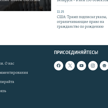
Беларуси – в ней 150 объекто
11:25
США: Трамп подписал указы,
ограничивающие право на
гражданство по рождению
ПРИСОЕДИНЯЙТЕСЬ!
и. О нас
омментирования
опирайта
вязь