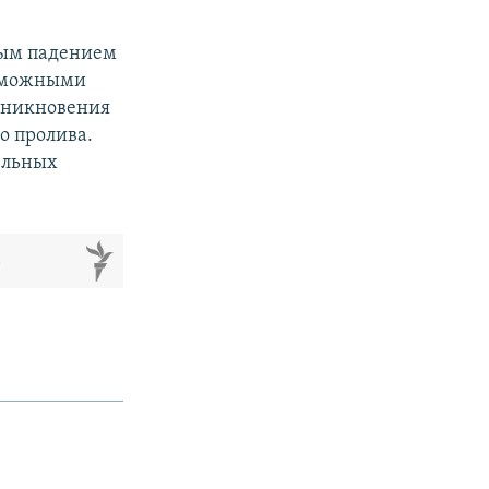
ным падением
озможными
озникновения
о пролива.
ельных
м