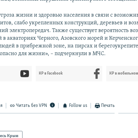
угроза жизни и здоровью населения в связи с возмож
тов, слабо укрепленных конструкций, деревьев и в
ий электропередач. Также существует вероятность в
 в акваториях Черного, Азовского морей и Керченског
юдей в прибрежной зоне, на пирсах и берегоукрепит
опасно для жизни», – подчеркнули в МЧС.
КР в Facebook
КР в мобильно
ся
Читать без VPN
Follow us
Печать
есь Крым