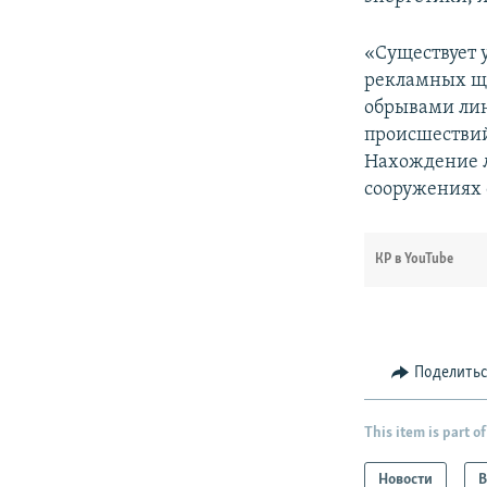
«Существует 
рекламных щи
обрывами лин
происшествий
Нахождение л
сооружениях 
КР в YouTube
Поделить
This item is part of
Новости
В