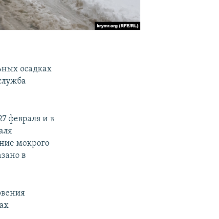
ьных осадках
-служба
7 февраля и в
аля
ение мокрого
азано в
овения
ах