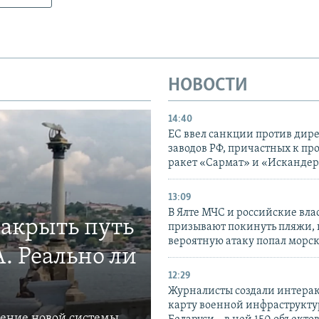
НОВОСТИ
14:40
ЕС ввел санкции против дир
заводов РФ, причастных к пр
ракет «Сармат» и «Исканде
13:09
В Ялте МЧС и российские вла
закрыть путь
призывают покинуть пляжи, 
вероятную атаку попал морс
. Реально ли
12:29
Журналисты создали интера
карту военной инфраструкт
ление новой системы