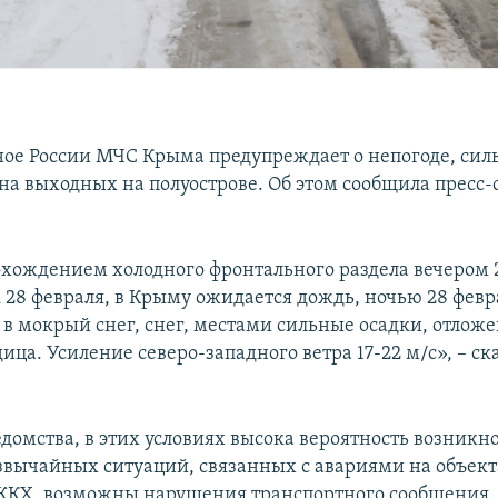
ое России МЧС Крыма предупреждает о непогоде, сил
 на выходных на полуострове. Об этом сообщила пресс
рохождением холодного фронтального раздела вечером 2
к 28 февраля, в Крыму ожидается дождь, ночью 28 февр
в мокрый снег, снег, местами сильные осадки, отлож
дица. Усиление северо-западного ветра 17-22 м/с», – ск
домства, в этих условиях высока вероятность возникн
звычайных ситуаций, связанных с авариями на объект
ЖКХ, возможны нарушения транспортного сообщения.