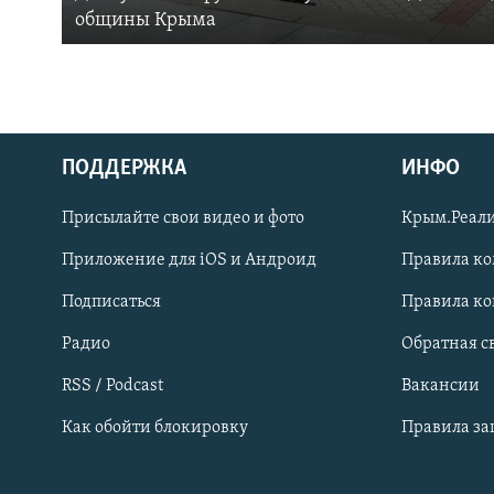
общины Крыма
ПОДДЕРЖКА
ИНФО
Українською
Присылайте свои видео и фото
Крым.Реали
Qırımtatar
Приложение для iOS и Андроид
Правила к
Подписаться
Правила к
ПРИСОЕДИНЯЙТЕСЬ!
Радио
Обратная с
RSS / Podcast
Вакансии
Как обойти блокировку
Правила з
Все сайты RFE/RL