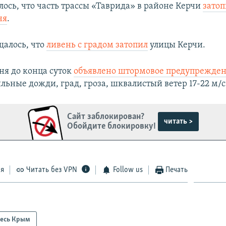
лось, что часть трассы «Таврида» в районе Керчи
затоп
ня
.
щалось, что
ливень с градом затопил
улицы Керчи.
ня до конца суток
объявлено штормовое предупрежде
льные дожди, град, гроза, шквалистый ветер 17-22 м/с
Сайт заблокирован?
читать >
Обойдите блокировку!
ся
Читать без VPN
Follow us
Печать
есь Крым