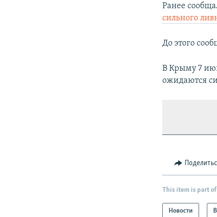
Ранее сообща
сильного лив
До этого сооб
В Крыму 7 ию
ожидаются си
Поделить
This item is part of
Новости
В