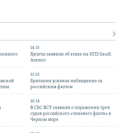
14:15
военного
Хуситы заявили об атаке на НПЗ Saudi
Aramco
12:22
ымской
Британия усилила наблюдение за
упны
российским флотом
10:14
ы
В СБС ВСУ заявили о поражении трех
судов российского «теневого флота» в
Черном море