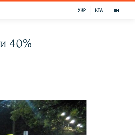
УКР
КТА
ти 40%