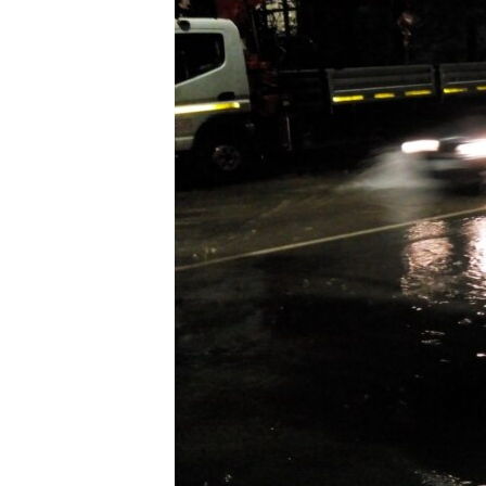
ПОБЕДИТЕЛЕЙ НЕ СУДЯТ?
КРЫМ.НЕПОКОРЕННЫЙ
ELIFBE
УКРАИНСКАЯ ПРОБЛЕМА КРЫМА