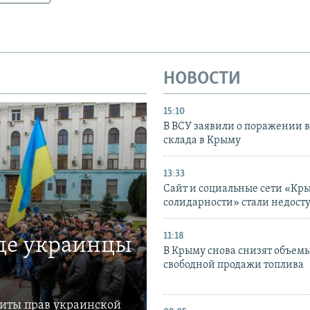
НОВОСТИ
15:10
В ВСУ заявили о поражении 
склада в Крыму
13:33
Сайт и социальные сети «Кр
солидарности» стали недост
11:18
где украинцы
В Крыму снова снизят объем
свободной продажи топлива
щиты прав украинской