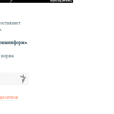
составляет
.
рыминформ»
.
я норма
м
 десятков