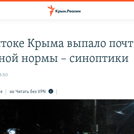
стоке Крыма выпало поч
ной нормы – синоптики
3:50
ся
Читать без VPN