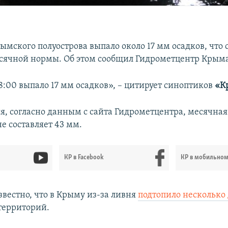
ымского полуострова выпало около 17 мм осадков, что 
сячной нормы. Об этом сообщил Гидрометцентр Крыма
8:00 выпало 17 мм осадков», – цитирует синоптиков
«К
ся, согласно данным с сайта Гидрометцентра, месячна
е составляет 43 мм.
КР в Facebook
КР в мобильно
звестно, что в Крыму из-за ливня
подтопило несколько
территорий.