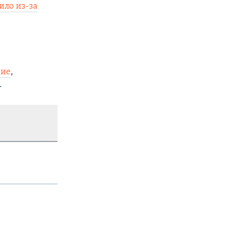
ило из-за
ние
,
.