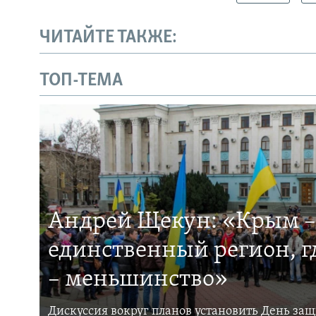
ЧИТАЙТЕ ТАКЖЕ:
ТОП-ТЕМА
Андрей Щекун: «Крым –
единственный регион, 
– меньшинство»
Дискуссия вокруг планов установить День за