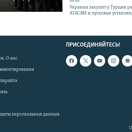
09:05
Украина закупит у Турции р
ATACMS и пусковые установ
ПРИСОЕДИНЯЙТЕСЬ!
и. О нас
омментирования
опирайта
вязь
ащиты персональных данных
U