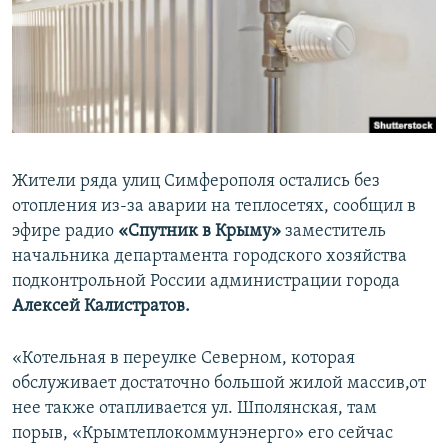
ПРИСОЕДИНЯЙТЕСЬ!
ПОБЕДИТЕЛЕЙ НЕ СУДЯТ?
КРЫМ.НЕПОКОРЕННЫЙ
ELIFBE
УКРАИНСКАЯ ПРОБЛЕМА КРЫМА
Все сайты RFE/RL
Жители ряда улиц Симферополя остались без
отопления из-за аварии на теплосетях, сообщил в
эфире радио
«Спутник в Крыму»
заместитель
начальника департамента городского хозяйства
подконтрольной России администрации города
Алексей Калистратов.
«Котельная в переулке Северном, которая
обслуживает достаточно большой жилой массив,от
нее также отапливается ул. Шполянская, там
порыв, «Крымтеплокоммунэнерго» его сейчас