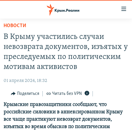
Доступность
ссылки
Вернуться
НОВОСТИ
к
НОВОСТИ
В Крыму участились случаи
основному
СПЕЦПРОЕКТЫ
содержанию
невозврата документов, изъятых у
ВОДА
Вернутся
ГРУЗ 200
преследуемых по политическим
к
ИСТОРИЯ
КАРТА ВОЕННЫХ ОБЪЕКТОВ КРЫМА
мотивам активистов
главной
ЕЩЕ
11 ЛЕТ ОККУПАЦИИ КРЫМА. 11 ИСТОРИЙ СОПРОТИВЛЕНИЯ
навигации
01 апреля 2024, 18:32
Вернутся
РАДІО СВОБОДА
ИНТЕРАКТИВ
к
Поделиться
Читать без VPN
КАК ОБОЙТИ БЛОКИРОВКУ
ИНФОГРАФИКА
поиску
Крымские правозащитники сообщают, что
ТЕЛЕПРОЕКТ КРЫМ.РЕАЛИИ
Українською
российские силовики в аннексированном Крыму
СОВЕТЫ ПРАВОЗАЩИТНИКОВ
все чаще практикуют невозврат документов,
Qırımtatar
изъятых во время обысков по политическим
ПРОПАВШИЕ БЕЗ ВЕСТИ