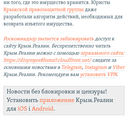
ни того, где это имущество хранится. Юристы
Крымской правозащитной группы
даже
разработали алгоритм действий, необходимых для
возврата изъятого имущества.
Роскомнадзор пытается заблокировать
доступ к
сайту Крым.Реалии. Беспрепятственно читать
Крым.Реалии можно с помощью
зеркального сайта:
https://d1symyoz8hsmz7.cloudfront.net/
следите за
основными новостями в
Telegram
,
Instagram
и
Viber
Крым.Реалии. Рекомендуем вам
установить
VPN
.
Новости без блокировки и цензуры!
Установить
приложение
Крым.Реалии
для
iOS
і
Android
.