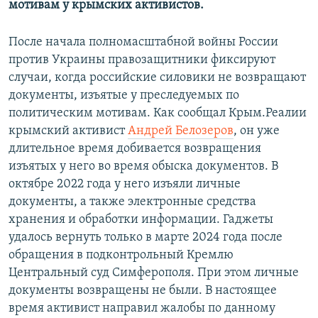
мотивам у крымских активистов.
ПРИСОЕДИНЯЙТЕСЬ!
ПОБЕДИТЕЛЕЙ НЕ СУДЯТ?
КРЫМ.НЕПОКОРЕННЫЙ
После начала полномасштабной войны России
против Украины правозащитники фиксируют
ELIFBE
случаи, когда российские силовики не возвращают
УКРАИНСКАЯ ПРОБЛЕМА КРЫМА
документы, изъятые у преследуемых по
Все сайты RFE/RL
политическим мотивам. Как сообщал Крым.Реалии
крымский активист
Андрей Белозеров
, он уже
длительное время добивается возвращения
изъятых у него во время обыска документов. В
октябре 2022 года у него изъяли личные
документы, а также электронные средства
хранения и обработки информации. Гаджеты
удалось вернуть только в марте 2024 года после
обращения в подконтрольный Кремлю
Центральный суд Симферополя. При этом личные
документы возвращены не были. В настоящее
время активист направил жалобы по данному