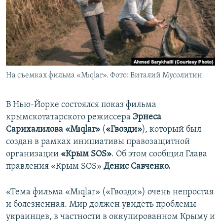
ПРИСОЕДИНЯЙТЕСЬ!
ПОБЕДИТЕЛЕЙ НЕ СУДЯТ?
КРЫМ.НЕПОКОРЕННЫЙ
ELIFBE
УКРАИНСКАЯ ПРОБЛЕМА КРЫМА
Все сайты RFE/RL
На съемках фильма «Mıqlar». Фото: Виталий Мусолитин
В Нью-Йорке состоялся показ фильма
крымскотатарского режиссера
Эрнеса
Сарихалилова «Mıqlar»
(
«Гвозди»
), который был
создан в рамках инициативы правозащитной
организации
«Крым SOS»
. Об этом сообщил Глава
правления «Крым SOS»
Денис Савченко.
«Тема фильма «Mıqlar» («Гвозди») очень непростая
и болезненная. Мир должен увидеть проблемы
украинцев, в частности в оккупированном Крыму и