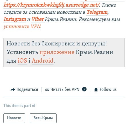
https://krymroicxkwkhqfdj.azureedge.net/
.
Также
следите за основными новостями в
Telegram
,
Instagram
и
Viber
Крым.Реалии. Рекомендуем вам
установить VPN
.
Новости без блокировки и цензуры!
Установить
приложение
Крым.Реалии
для
iOS
і
Android
.
Поделиться
Читать без VPN
Follow us
This item is part of
Новости
Весь Крым