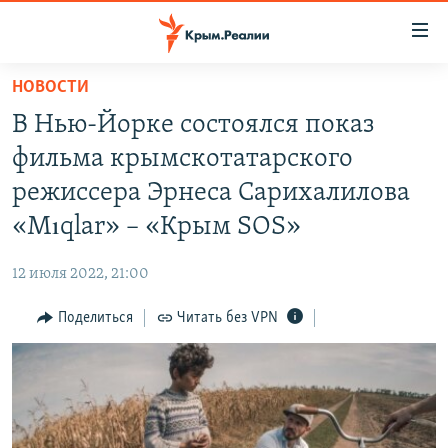
Доступность
ссылки
Вернуться
НОВОСТИ
к
НОВОСТИ
В Нью-Йорке состоялся показ
основному
СПЕЦПРОЕКТЫ
содержанию
фильма крымскотатарского
ВОДА
Вернутся
ГРУЗ 200
режиссера Эрнеса Сарихалилова
к
ИСТОРИЯ
КАРТА ВОЕННЫХ ОБЪЕКТОВ КРЫМА
«Mıqlar» – «Крым SOS»
главной
ЕЩЕ
11 ЛЕТ ОККУПАЦИИ КРЫМА. 11 ИСТОРИЙ СОПРОТИВЛЕНИЯ
навигации
12 июля 2022, 21:00
Вернутся
РАДІО СВОБОДА
ИНТЕРАКТИВ
к
Поделиться
Читать без VPN
КАК ОБОЙТИ БЛОКИРОВКУ
ИНФОГРАФИКА
поиску
ТЕЛЕПРОЕКТ КРЫМ.РЕАЛИИ
Українською
СОВЕТЫ ПРАВОЗАЩИТНИКОВ
Qırımtatar
ПРОПАВШИЕ БЕЗ ВЕСТИ