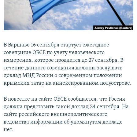
ПРИСОЕДИНЯЙТЕСЬ!
ПОБЕДИТЕЛЕЙ НЕ СУДЯТ?
КРЫМ.НЕПОКОРЕННЫЙ
ELIFBE
УКРАИНСКАЯ ПРОБЛЕМА КРЫМА
В Варшаве 16 сентября стартует ежегодное
Все сайты RFE/RL
совещание ОБСЕ по учету человеческого
измерения, которое продлится до 27 сентября. В
течение данного совещания должны заслушать
доклад МИД России о современном положении
крымских татар на аннексированном полуострове.
В повестке на сайте ОБСЕ сообщается, что Россия
должна представить такой доклад 24 сентября. На
сайте российского внешнеполитического
ведомства информации об упомянутом докладе
нет.