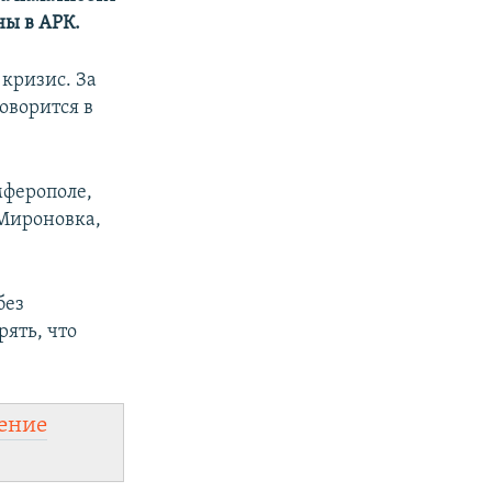
ы в АРК.
 кризис. За
оворится в
мферополе,
 Мироновка,
без
ять, что
ение