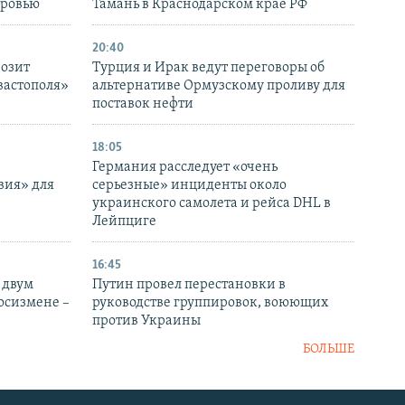
оровью
Тамань в Краснодарском крае РФ
20:40
розит
Турция и Ирак ведут переговоры об
вастополя»
альтернативе Ормузскому проливу для
поставок нефти
18:05
Германия расследует «очень
вия» для
серьезные» инциденты около
украинского самолета и рейса DHL в
Лейпциге
16:45
 двум
Путин провел перестановки в
госизмене –
руководстве группировок, воюющих
против Украины
БОЛЬШЕ