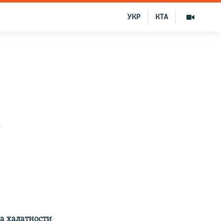
УКР
КТА
а
а халатности