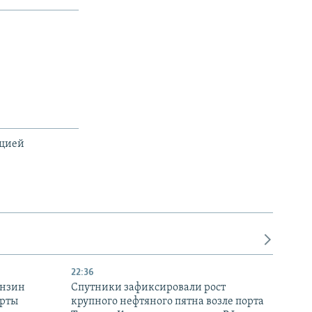
ацией
22:36
ензин
Спутники зафиксировали рост
ерты
крупного нефтяного пятна возле порта