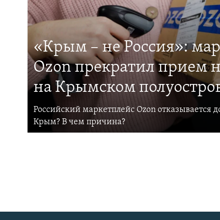
«Крым – не Россия»: ма
Ozon прекратил прием н
на Крымском полуостро
Российский маркетплейс Ozon отказывается до
Крым? В чем причина?