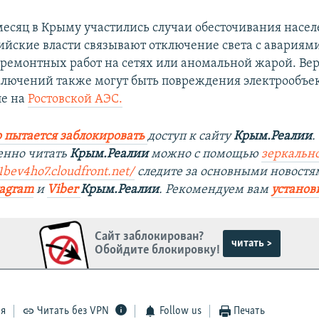
месяц в Крыму участились случаи обесточивания насе
сийские власти связывают отключение света с авариям
ремонтных работ на сетях или аномальной жарой. Вер
лючений также могут быть повреждения электрообъек
ле на
Ростовской АЭС.
 пытается заблокировать
доступ к сайту
Крым.Реалии
.
енно читать
Крым.Реалии
можно с помощью
зеркально
1bev4ho7.cloudfront.net/
следите за основными новостя
tagram
и
Viber
Крым.Реалии
. Рекомендуем вам
установ
Сайт заблокирован?
читать >
Обойдите блокировку!
ся
Читать без VPN
Follow us
Печать