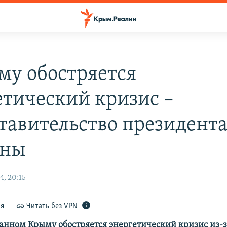
му обостряется
етический кризис –
тавительство президент
ины
4, 20:15
ся
Читать без VPN
анном Крыму обостряется энергетический кризис из-з