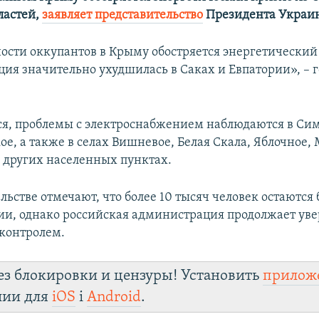
ластей,
заявляет представительство
Президента Украин
ности оккупантов в Крыму обостряется энергетический
ция значительно ухудшилась в Саках и Евпатории», – г
ся, проблемы с электроснабжением наблюдаются в Си
ое, а также в селах Вишневое, Белая Скала, Яблочное,
 других населенных пунктах.
льстве отмечают, что более 10 тысяч человек остаются 
ии, однако российская администрация продолжает увер
 контролем.
ез блокировки и цензуры! Установить
прилож
лии для
iOS
і
Android
.