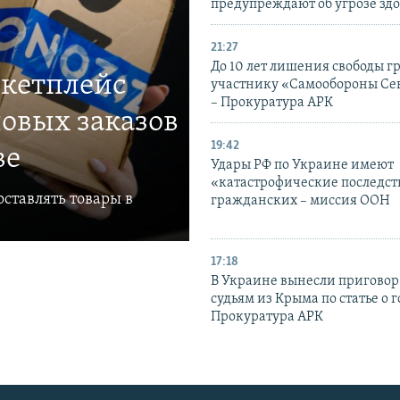
предупреждают об угрозе зд
21:27
До 10 лет лишения свободы г
ркетплейс
участнику «Самообороны Се
– Прокуратура АРК
овых заказов
19:42
ве
Удары РФ по Украине имеют
«катастрофические последст
ставлять товары в
гражданских – миссия ООН
17:18
В Украине вынесли приговор
судьям из Крыма по статье о 
Прокуратура АРК