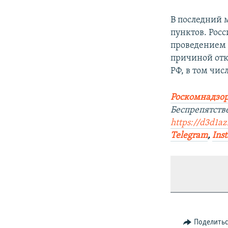
В последний 
пунктов. Рос
проведением 
причиной отк
РФ, в том чис
Роскомнадзор
Беспрепятств
https://d3d1az
Telegram
,
Ins
Поделить