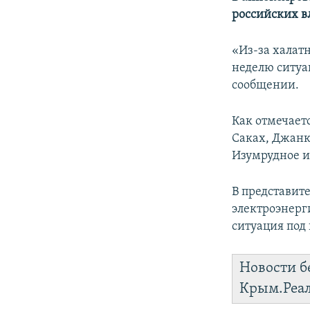
ПОБЕДИТЕЛЕЙ НЕ СУДЯТ?
российских в
КРЫМ.НЕПОКОРЕННЫЙ
«Из-за халат
ELIFBE
неделю ситуа
УКРАИНСКАЯ ПРОБЛЕМА КРЫМА
сообщении.
Как отмечает
Саках, Джанк
Изумрудное и
В представите
электроэнерг
ситуация под
Новости б
Крым.Реа