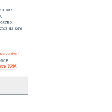
ленных
и,
оятно,
тов на юге
го сайта:
ми в
ить VPN
.