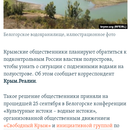
ПРИСОЕДИНЯЙТЕСЬ!
ПОБЕДИТЕЛЕЙ НЕ СУДЯТ?
КРЫМ.НЕПОКОРЕННЫЙ
ELIFBE
Белогорское водохранилище, иллюстрационное фото
УКРАИНСКАЯ ПРОБЛЕМА КРЫМА
Все сайты RFE/RL
Крымские общественники планируют обратиться к
подконтрольным России властям полуострова,
чтобы узнать о ситуации с подземными водами на
полуострове. Об этом сообщает корреспондент
Крым.Реалии
.
Такое решение общественники приняли на
прошедшей 25 сентября в Белогорске конференции
«Культурные истоки – водные истоки»,
организованной общественным движением
«Свободный Крым»
и
инициативной группой
по