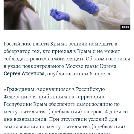
ПРИСОЕДИНЯЙТЕСЬ!
ПОБЕДИТЕЛЕЙ НЕ СУДЯТ?
КРЫМ.НЕПОКОРЕННЫЙ
ELIFBE
УКРАИНСКАЯ ПРОБЛЕМА КРЫМА
Российские власти Крыма решили помещать в
Все сайты RFE/RL
обсерватор тех, кто приехал в Крым и не может
соблюдать режим самоизоляции. Об этом говорится
в указе подконтрольного Москве главы Крыма
Сергея Аксенова
, опубликованном 5 апреля.
«Гражданам, вернувшимся в Российскую
Федерацию и прибывшим на территорию
Республики Крым обеспечить самоизоляцию по
месту жительства (пребывания) на срок 14 дней со
дня возвращения. При отсутствии условий для
самоизоляции по месту жительства (пребывания)