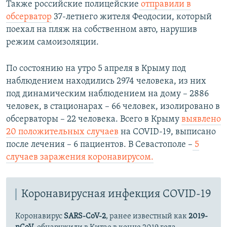
д
д
Также российские полицейские
отправили в
ы
у
обсерватор
37-летнего жителя Феодосии, который
д
ю
поехал на пляж на собственном авто, нарушив
у
щ
режим самоизоляции.
щ
и
и
й
По состоянию на утро 5 апреля в Крыму под
й
с
наблюдением находились 2974 человека, из них
с
л
под динамическим наблюдением на дому – 2886
л
а
человек, в стационарах – 66 человек, изолировано в
а
й
обсерваторы – 22 человека. Всего в Крыму
выявлено
й
д
20 положительных случаев
на COVID-19, выписано
д
после лечения – 6 пациентов. В Севастополе –
5
случаев заражения коронавирусом.
Коронавирусная инфекция COVID-19
Коронавирус
SARS-CoV-2
, ранее известный как
2019-