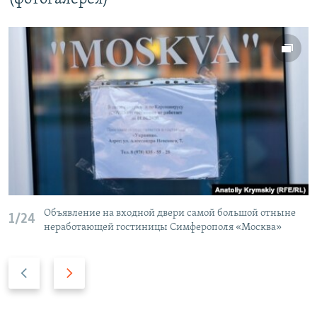
Объявление на входной двери самой большой отныне
1/24
неработающей гостиницы Симферополя «Москва»
П
С
р
л
е
е