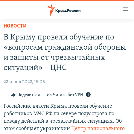
Доступность
ссылки
Вернуться
НОВОСТИ
к
НОВОСТИ
В Крыму провели обучение по
основному
СПЕЦПРОЕКТЫ
содержанию
«вопросам гражданской обороны
ВОДА
Вернутся
ГРУЗ 200
и защиты от чрезвычайных
к
ИСТОРИЯ
КАРТА ВОЕННЫХ ОБЪЕКТОВ КРЫМА
ситуаций» – ЦНС
главной
ЕЩЕ
11 ЛЕТ ОККУПАЦИИ КРЫМА. 11 ИСТОРИЙ СОПРОТИВЛЕНИЯ
навигации
23 июня 2023, 15:06
Вернутся
РАДІО СВОБОДА
ИНТЕРАКТИВ
к
Поделиться
Читать без VPN
КАК ОБОЙТИ БЛОКИРОВКУ
ИНФОГРАФИКА
поиску
Российские власти Крыма провели обучение
ТЕЛЕПРОЕКТ КРЫМ.РЕАЛИИ
Українською
работников МЧС РФ на севере полуострова по
СОВЕТЫ ПРАВОЗАЩИТНИКОВ
поводу действий в чрезвычайных ситуациях. Об
Qırımtatar
этом сообщает украинский
Центр национального
ПРОПАВШИЕ БЕЗ ВЕСТИ