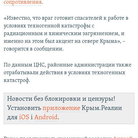
сопротивления
.
ПРИСОЕДИНЯЙТЕСЬ!
ПОБЕДИТЕЛЕЙ НЕ СУДЯТ?
КРЫМ.НЕПОКОРЕННЫЙ
«Известно, что враг готовит спасателей к работе в
условиях техногенной катастрофы с
ELIFBE
радиационным и химическим загрязнением, и
УКРАИНСКАЯ ПРОБЛЕМА КРЫМА
именно на этом был акцент на севере Крыма», –
Все сайты RFE/RL
говорится в сообщении.
По данным ЦНС, районные администрации также
отрабатывали действия в условиях техногенных
катастроф.
Новости без блокировки и цензуры!
Установить
приложение
Крым.Реалии
для
iOS
і
Android
.