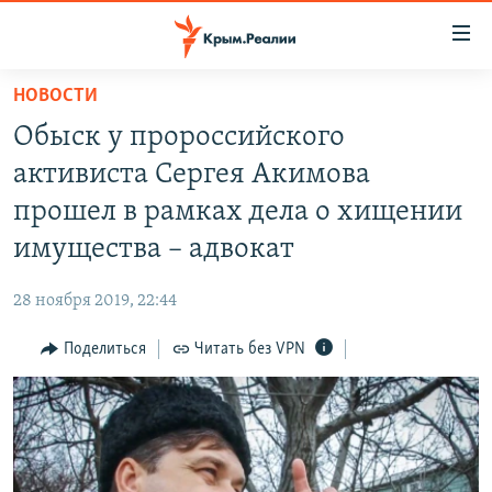
Доступность
ссылки
Вернуться
НОВОСТИ
к
НОВОСТИ
Обыск у пророссийского
основному
СПЕЦПРОЕКТЫ
содержанию
активиста Сергея Акимова
ВОДА
Вернутся
ГРУЗ 200
прошел в рамках дела о хищении
к
ИСТОРИЯ
КАРТА ВОЕННЫХ ОБЪЕКТОВ КРЫМА
имущества – адвокат
главной
ЕЩЕ
11 ЛЕТ ОККУПАЦИИ КРЫМА. 11 ИСТОРИЙ СОПРОТИВЛЕНИЯ
навигации
28 ноября 2019, 22:44
Вернутся
РАДІО СВОБОДА
ИНТЕРАКТИВ
к
Поделиться
Читать без VPN
КАК ОБОЙТИ БЛОКИРОВКУ
ИНФОГРАФИКА
поиску
ТЕЛЕПРОЕКТ КРЫМ.РЕАЛИИ
Українською
СОВЕТЫ ПРАВОЗАЩИТНИКОВ
Qırımtatar
ПРОПАВШИЕ БЕЗ ВЕСТИ