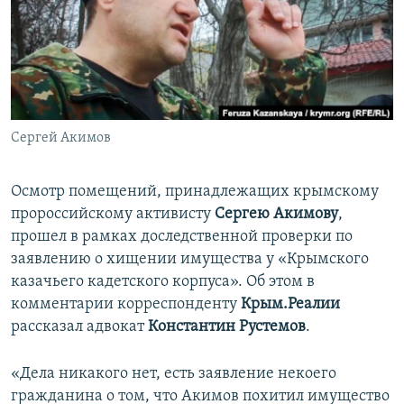
ПРИСОЕДИНЯЙТЕСЬ!
ПОБЕДИТЕЛЕЙ НЕ СУДЯТ?
КРЫМ.НЕПОКОРЕННЫЙ
ELIFBE
УКРАИНСКАЯ ПРОБЛЕМА КРЫМА
Все сайты RFE/RL
Сергей Акимов
Осмотр помещений, принадлежащих крымскому
пророссийскому активисту
Сергею Акимову
,
прошел в рамках доследственной проверки по
заявлению о хищении имущества у «Крымского
казачьего кадетского корпуса». Об этом в
комментарии корреспонденту
Крым.Реалии
рассказал адвокат
Константин Рустемов
.
«Дела никакого нет, есть заявление некоего
гражданина о том, что Акимов похитил имущество